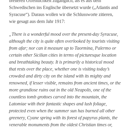
breiteren Öffentlichkeit zugänglich, als es aus dem
Schwedischen ins Englische übersetzt wurde („Atlantis and
Syracuse“). Daraus wollen wir die Schlussworte zitieren,
wie gesagt aus dem Jahr 1917:
„There is a wonderful mood over the present-day Syracuse,
although the city is quite often overlooked by tourists visiting
from afar; nor can it measure up to Taormina, Palermo or
certain other Sicilian cities in terms of picturesque location
and breathtaking beauty. It is primarily a historical mood
that rests over the place, whether one is visiting today’s
crowded and dirty city on the island with its mighty and
renowned, if lesser visible, remains from ancient times, or the
more grandiose ruins out in the old Neapolis, one of the
countless tomb grottoes carved into the mountain, the
Latomiae with their fantastic shapes and lush foliage,
protected even when the summer sun has burned all other
greenery, Cyane spring with its forest of papyrus plants, the
venerable monuments from the oldest Christian times or,