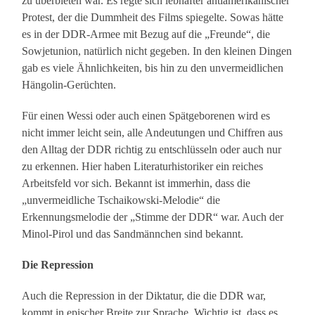
zu überbieten war. Es regte sich lebhafter antiamerikanischer
Protest, der die Dummheit des Films spiegelte. Sowas hätte
es in der DDR-Armee mit Bezug auf die „Freunde“, die
Sowjetunion, natürlich nicht gegeben. In den kleinen Dingen
gab es viele Ähnlichkeiten, bis hin zu den unvermeidlichen
Hängolin-Gerüchten.
Für einen Wessi oder auch einen Spätgeborenen wird es
nicht immer leicht sein, alle Andeutungen und Chiffren aus
den Alltag der DDR richtig zu entschlüsseln oder auch nur
zu erkennen. Hier haben Literaturhistoriker ein reiches
Arbeitsfeld vor sich. Bekannt ist immerhin, dass die
„unvermeidliche Tschaikowski-Melodie“ die
Erkennungsmelodie der „Stimme der DDR“ war. Auch der
Minol-Pirol und das Sandmännchen sind bekannt.
Die Repression
Auch die Repression in der Diktatur, die die DDR war,
kommt in epischer Breite zur Sprache. Wichtig ist, dass es