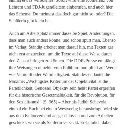
einmal etwas Verbotenes: Sofort wird eine Konferenz von
Lehrern und FDJ-Jugendleitern einberufen, und auch hier
das Schema: Du meintest das doch gar nicht so, oder? Die
Schülerin gibt klein bei.
Auch am Arbeitsplatz immer dasselbe Spiel: Andeutungen,
dass man auch anders könne, und schon spurt man. Ebenso
im Verlag: Ständig arbeitet man darauf hin, mit Texten gar
nicht erst anzuecken, um die Texte auf diese Weise durch
den Zensor bringen zu können. Die DDR-Presse empfängt
ihre Weisungen ohnehin vom Politbüro und pfeift auf Werte
wie Vernunft oder Wahrhaftigkeit. Statt dessen lautet die
Maxime: „Wichtigstes Kriterium der Objektivität ist die
Parteilichkeit, Genosse! Objektiv sein heißt Partei ergreifen
für die historische Gesetzmäßigkeit, für die Revolution, für
den Sozialismus!“ (S. 965) – Aber als Judith Schevola
einmal ein Buch bei einem Westverlag herausbringt, wird sie
aus dem Kulturverband ausgeschlossen und zum Arbeiten
geschickt, wo sie als Säuferin versackt. Erstaunlich dabei,