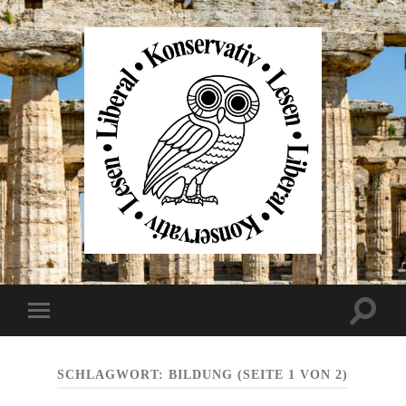
Liberal
Konservativ
Lesen
Suchfe
Mobile-
ein-/au
Menü
ein-/ausblenden
SCHLAGWORT:
BILDUNG
(SEITE 1 VON 2)