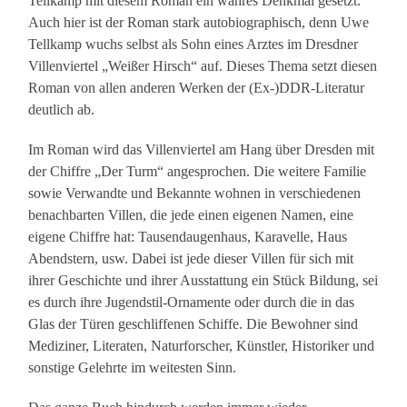
Tellkamp mit diesem Roman ein wahres Denkmal gesetzt.
Auch hier ist der Roman stark autobiographisch, denn Uwe
Tellkamp wuchs selbst als Sohn eines Arztes im Dresdner
Villenviertel „Weißer Hirsch“ auf. Dieses Thema setzt diesen
Roman von allen anderen Werken der (Ex-)DDR-Literatur
deutlich ab.
Im Roman wird das Villenviertel am Hang über Dresden mit
der Chiffre „Der Turm“ angesprochen. Die weitere Familie
sowie Verwandte und Bekannte wohnen in verschiedenen
benachbarten Villen, die jede einen eigenen Namen, eine
eigene Chiffre hat: Tausendaugenhaus, Karavelle, Haus
Abendstern, usw. Dabei ist jede dieser Villen für sich mit
ihrer Geschichte und ihrer Ausstattung ein Stück Bildung, sei
es durch ihre Jugendstil-Ornamente oder durch die in das
Glas der Türen geschliffenen Schiffe. Die Bewohner sind
Mediziner, Literaten, Naturforscher, Künstler, Historiker und
sonstige Gelehrte im weitesten Sinn.