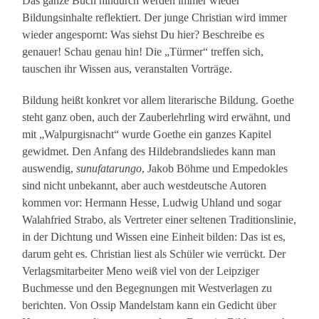
Das ganze Buch hindurch werden immer wieder
Bildungsinhalte reflektiert. Der junge Christian wird immer
wieder angespornt: Was siehst Du hier? Beschreibe es
genauer! Schau genau hin! Die „Türmer“ treffen sich,
tauschen ihr Wissen aus, veranstalten Vorträge.
Bildung heißt konkret vor allem literarische Bildung. Goethe
steht ganz oben, auch der Zauberlehrling wird erwähnt, und
mit „Walpurgisnacht“ wurde Goethe ein ganzes Kapitel
gewidmet. Den Anfang des Hildebrandsliedes kann man
auswendig,
sunufatarungo
, Jakob Böhme und Empedokles
sind nicht unbekannt, aber auch westdeutsche Autoren
kommen vor: Hermann Hesse, Ludwig Uhland und sogar
Walahfried Strabo, als Vertreter einer seltenen Traditionslinie,
in der Dichtung und Wissen eine Einheit bilden: Das ist es,
darum geht es. Christian liest als Schüler wie verrückt. Der
Verlagsmitarbeiter Meno weiß viel von der Leipziger
Buchmesse und den Begegnungen mit Westverlagen zu
berichten. Von Ossip Mandelstam kann ein Gedicht über