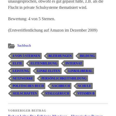
unausgesprochen, obwohl es gut gepasst hätte, z.B. als die
Flucht in private Schulsysteme thematisiert wird.
Bewertung: 4 von 5 Sternen.
(Erstveröffentlichung auf Amazon im Dezember 2009)
Sachbuch
4 VON 5 STERNEN
BEZIEHUNGEN
BILDUNG
ELITE
ELITENBILDUNG
INTERNAT
LEISTUNG
LINKE ELITEN
LINKSLIBERAL
NETZWERKE
PERSÖNLICHKEITSBILDUNG
POLITISCHES BUCH
SACHBUCH
SCHULE
SEILSCHAFTEN
STALLGERUCH
VITAMIN B
VORHERIGER BEITRAG