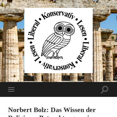
Liberal
Konservativ
Lesen
Suchfe
Mobile-
ein-/au
Menü
ein-/ausblenden
Norbert Bolz: Das Wissen der