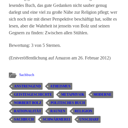
lesendes Buch, das gute Gedanken nicht sauber genug
darlegt und eine viel zu große Nähe zur Religion pflegt; wer
sich noch nie mit dieser Perspektive beschäftigt hat, sollte es
lesen, aber die Wahrheit ist jenseits von Bolz und seinen
Gegnern zu finden: Zwischen allen Stühlen.
Bewertung: 3 von 5 Sternen.
(Erstveröffentlichung auf Amazon am 26. Februar 2012)
Sachbuch
ANSTRENGEND
ATHEISMUS
GEISTESGESCHICHTE
METAPHYSIK
MODERNE
NORBERT BOLZ
POLITISCHES BUCH
RATIONALITÄT
RAUNEN
RELIGION
SACHBUCH
SCHWÄRMEREI
UNSCHARF