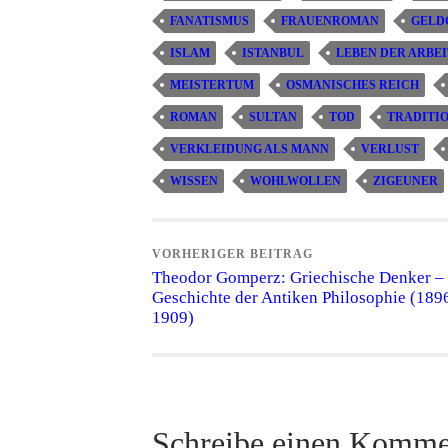
FANATISMUS
FRAUENROMAN
GELD
ISLAM
ISTANBUL
LEBEN DER ARBEI
MEISTERTUM
OSMANISCHES REICH
ROMAN
SULTAN
TOD
TRADITI
VERKLEIDUNG ALS MANN
VERLUST
WISSEN
WOHLWOLLEN
ZIGEUNER
VORHERIGER BEITRAG
Theodor Gomperz: Griechische Denker –
Geschichte der Antiken Philosophie (189
1909)
Schreibe einen Komme