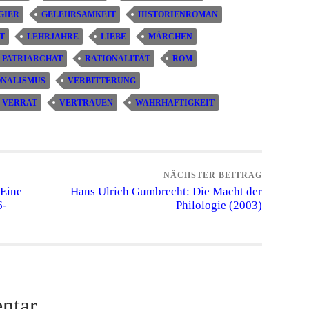
GIER
GELEHRSAMKEIT
HISTORIENROMAN
T
LEHRJAHRE
LIEBE
MÄRCHEN
PATRIARCHAT
RATIONALITÄT
ROM
ONALISMUS
VERBITTERUNG
VERRAT
VERTRAUEN
WAHRHAFTIGKEIT
NÄCHSTER BEITRAG
 Eine
Hans Ulrich Gumbrecht: Die Macht der
6-
Philologie (2003)
ntar