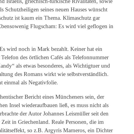
d Israelis, griechisch-türkische Rivalitäten, sowie
Als Schutzheiligen seines neuen Hauses wünscht
schutz ist kaum ein Thema. Klimaschutz gar
Ebensowenig Flugscham: Es wird viel geflogen in
s wird noch in Mark bezahlt. Keiner hat ein
 Telefon des örtlichen Cafés als Telefonnummer
Handy“ als etwas besonderes, als Wichtigtuer und
Haltung des Romans wirkt wie selbstverständlich.
 einmal als Negativfolie.
hentischer Bericht eines Müncheners sein, der
chen Insel wiederaufbauen ließ, es muss nicht als
brachte der Autor Johannes Leismüller seit den
 Zeit in Griechenland. Reale Personen, die im
tätseffekt, so z.B. Argyris Marneros, ein Dichter