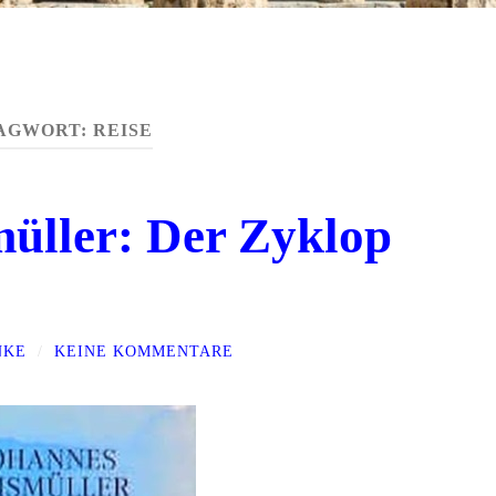
AGWORT:
REISE
üller: Der Zyklop
NKE
/
KEINE KOMMENTARE