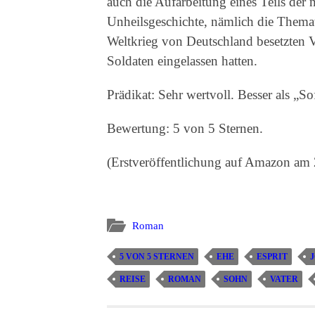
auch die Aufarbeitung eines Teils der
Unheilsgeschichte, nämlich die Thema
Weltkrieg von Deutschland besetzten V
Soldaten eingelassen hatten.
Prädikat: Sehr wertvoll. Besser als „So
Bewertung: 5 von 5 Sternen.
(Erstveröffentlichung auf Amazon am
Roman
5 VON 5 STERNEN
EHE
ESPRIT
REISE
ROMAN
SOHN
VATER