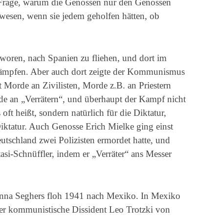
 Frage, warum die Genossen nur den Genossen
wesen, wenn sie jedem geholfen hätten, ob
oren, nach Spanien zu fliehen, und dort im
ämpfen. Aber auch dort zeigte der Kommunismus
t Morde an Zivilisten, Morde z.B. an Priestern
rde an „Verrätern“, und überhaupt der Kampf nicht
oft heißt, sondern natürlich für die Diktatur,
iktatur. Auch Genosse Erich Mielke ging einst
tschland zwei Polizisten ermordet hatte, und
tasi-Schnüffler, indem er „Verräter“ ans Messer
nna Seghers floh 1941 nach Mexiko. In Mexiko
der kommunistische Dissident Leo Trotzki von