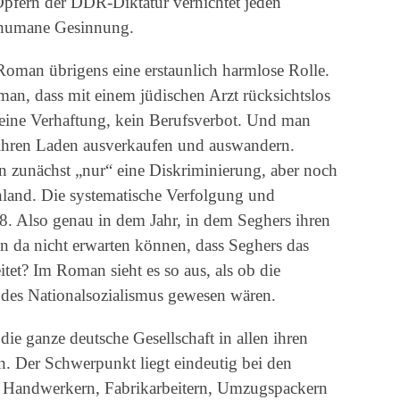
pfern der DDR-Diktatur vernichtet jeden
 humane Gesinnung.
Roman übrigens eine erstaunlich harmlose Rolle.
an, dass mit einem jüdischen Arzt rücksichtslos
eine Verhaftung, kein Berufsverbot. Und man
e ihren Laden ausverkaufen und auswandern.
en zunächst „nur“ eine Diskriminierung, aber noch
hland. Die systematische Verfolgung und
. Also genau in dem Jahr, in dem Seghers ihren
 da nicht erwarten können, dass Seghers das
tet? Im Roman sieht es so aus, als ob die
des Nationalsozialismus gewesen wären.
ie ganze deutsche Gesellschaft in allen ihren
. Der Schwerpunkt liegt eindeutig bei den
, Handwerkern, Fabrikarbeitern, Umzugspackern