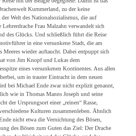
 Reise mit der Beagle begegnete: Damit ist das
Drachenwelt Kummerland, zu der keine
der Welt des Nationalsozialismus, die auf
äre Lehrerdrache Frau Malzahn verwandelt sich
nd des Glücks. Und schließlich führt die Reise
ivführer in eine versunkene Stadt, die am
s Meeres wieder auftaucht. Dabei entpuppt sich
imat von Jim Knopf und Lukas dem
esspitze eines versunkenen Kontinentes. Aus allen
erbei, um in trauter Eintracht in dem neuen
rd bei Michael Ende zwar nicht explizit genannt,
nlich wie in Thomas Manns Joseph und seine
icht der Ursprungsort einer „reinen“ Rasse,
 verschiedene Kulturen zusammenleben. Ähnlich
Ende nicht etwa die Vernichtung des Bösen,
ung des Bösen zum Guten das Ziel: Der Drache