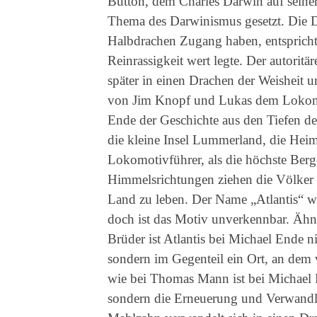
Button, dem Charles Darwin auf seiner
Thema des Darwinismus gesetzt. Die 
Halbdrachen Zugang haben, entspricht 
Reinrassigkeit wert legte. Der autorit
später in einen Drachen der Weisheit u
von Jim Knopf und Lukas dem Lokomot
Ende der Geschichte aus den Tiefen de
die kleine Insel Lummerland, die He
Lokomotivführer, als die höchste Berg
Himmelsrichtungen ziehen die Völker h
Land zu leben. Der Name „Atlantis“ wi
doch ist das Motiv unverkennbar. Äh
Brüder ist Atlantis bei Michael Ende n
sondern im Gegenteil ein Ort, an dem
wie bei Thomas Mann ist bei Michael 
sondern die Erneuerung und Verwandl