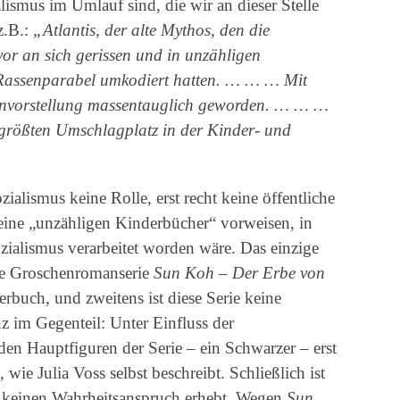
ismus im Umlauf sind, die wir an dieser Stelle
z.B.:
„Atlantis, der alte Mythos, den die
vor an sich gerissen und in unzähligen
 Rassenparabel umkodiert hatten. … … … Mit
hnvorstellung massentauglich geworden. … … …
größten Umschlagplatz in der Kinder- und
zialismus keine Rolle, erst recht keine öffentliche
keine „unzähligen Kinderbücher“ vorweisen, in
zialismus verarbeitet worden wäre. Das einzige
 die Groschenromanserie
Sun Koh – Der Erbe von
derbuch, und zweitens ist diese Serie keine
z im Gegenteil: Unter Einfluss der
iden Hauptfiguren der Serie – ein Schwarzer – erst
 wie Julia Voss selbst beschreibt. Schließlich ist
e keinen Wahrheitsanspruch erhebt. Wegen
Sun