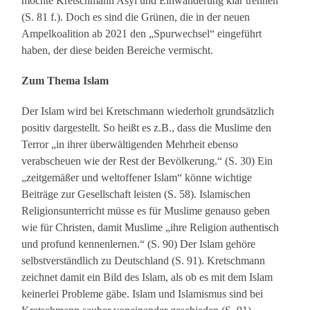
möchte Kretschmann Asyl und Einwanderung klar trennen
(S. 81 f.). Doch es sind die Grünen, die in der neuen
Ampelkoalition ab 2021 den „Spurwechsel“ eingeführt
haben, der diese beiden Bereiche vermischt.
Zum Thema Islam
Der Islam wird bei Kretschmann wiederholt grundsätzlich
positiv dargestellt. So heißt es z.B., dass die Muslime den
Terror „in ihrer überwältigenden Mehrheit ebenso
verabscheuen wie der Rest der Bevölkerung.“ (S. 30) Ein
„zeitgemäßer und weltoffener Islam“ könne wichtige
Beiträge zur Gesellschaft leisten (S. 58). Islamischen
Religionsunterricht müsse es für Muslime genauso geben
wie für Christen, damit Muslime „ihre Religion authentisch
und profund kennenlernen.“ (S. 90) Der Islam gehöre
selbstverständlich zu Deutschland (S. 91). Kretschmann
zeichnet damit ein Bild des Islam, als ob es mit dem Islam
keinerlei Probleme gäbe. Islam und Islamismus sind bei