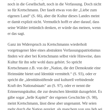
noch in die Gesellschaft, noch in die Verfassung. Doch nicht
so für Kretschmann. Der faselt etwas von der „Liebe zum
eigenen Land“ (S. 66), aber die Kultur dieses Landes meint
er damit explizit nicht. Vermutlich hofft er aber darauf, dass
seine Wähler irrtümlich denken, er würde das meinen, wenn
er das sagt.
Ganz im Widerspruch zu Kretschmanns wiederholt
vorgetragener Idee eines abstrakten Verfassungspatriotismus
finden wir aber bei Kretschmann selbst viele Hinweise, dass
Kultur für ihn sehr wohl dazu gehört. So spricht
Kretschmann z.B. von der „Nation, die der Demokratie eine
Heimstätte bietet und Identität vermittelt.“ (S. 93), oder er
spricht die „identitätsstiftende und kulturell verbindende
Kraft des Nationalstaats“ an (S. 97), oder er nennt die
Erinnerungskultur, die zur deutschen Identität dazugehört. Es
gäbe sogar „helle Kapitel“ der eigenen Geschichte (S. 98),
meint Kretschmann, lässt diese aber ungenannt. Wir seien
mehr durch die Nation geprägt, als manchem von uns lieb sei