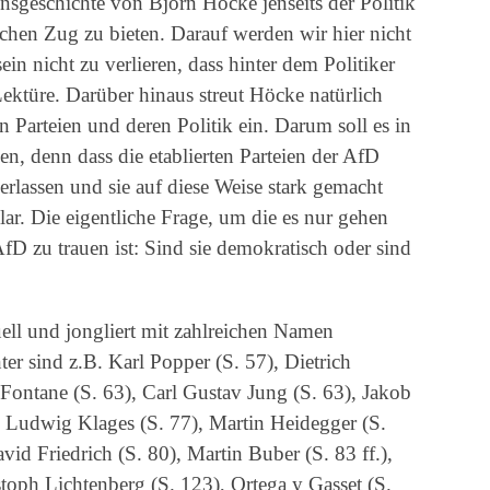
nsgeschichte von Björn Höcke jenseits der Politik
en Zug zu bieten. Darauf werden wir hier nicht
in nicht zu verlieren, dass hinter dem Politiker
Lektüre. Darüber hinaus streut Höcke natürlich
en Parteien und deren Politik ein. Darum soll es in
en, denn dass die etablierten Parteien der AfD
rlassen und sie auf diese Weise stark gemacht
ar. Die eigentliche Frage, um die es nur gehen
fD zu trauen ist: Sind sie demokratisch oder sind
uell und jongliert mit zahlreichen Namen
er sind z.B. Karl Popper (S. 57), Dietrich
Fontane (S. 63), Carl Gustav Jung (S. 63), Jakob
 Ludwig Klages (S. 77), Martin Heidegger (S.
vid Friedrich (S. 80), Martin Buber (S. 83 ff.),
oph Lichtenberg (S. 123), Ortega y Gasset (S.