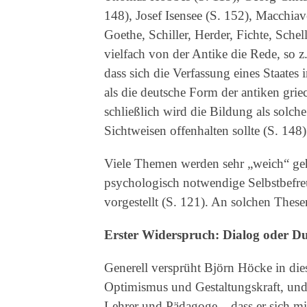
148), Josef Isensee (S. 152), Macchiav
Goethe, Schiller, Herder, Fichte, Sche
vielfach von der Antike die Rede, so z
dass sich die Verfassung eines Staates
als die deutsche Form der antiken grie
schließlich wird die Bildung als solche
Sichtweisen offenhalten sollte (S. 148)
Viele Themen werden sehr „weich“ geha
psychologisch notwendige Selbstbefreu
vorgestellt (S. 121). An solchen Thesen
Erster Widerspruch: Dialog oder D
Generell versprüht Björn Höcke in di
Optimismus und Gestaltungskraft, und
Lehrer und Pädagoge – dass er sich mi