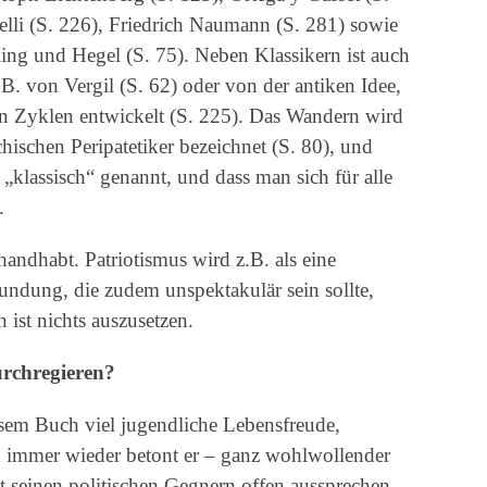
elli (S. 226), Friedrich Naumann (S. 281) sowie
lling und Hegel (S. 75). Neben Klassikern ist auch
.B. von Vergil (S. 62) oder von der antiken Idee,
 in Zyklen entwickelt (S. 225). Das Wandern wird
chischen Peripatetiker bezeichnet (S. 80), und
 „klassisch“ genannt, und dass man sich für alle
.
ndhabt. Patriotismus wird z.B. als eine
ndung, die zudem unspektakulär sein sollte,
 ist nichts auszusetzen.
urchregieren?
esem Buch viel jugendliche Lebensfreude,
 immer wieder betont er – ganz wohlwollender
t seinen politischen Gegnern offen aussprechen