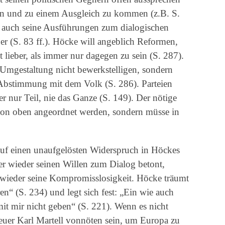
 und zu einem Ausgleich zu kommen (z.B. S.
m auch seine Ausführungen zum dialogischen
 (S. 83 ff.). Höcke will angeblich Reformen,
t lieber, als immer nur dagegen zu sein (S. 287).
 Umgestaltung nicht bewerkstelligen, sondern
r Abstimmung mit dem Volk (S. 286). Parteien
 nur Teil, nie das Ganze (S. 149). Der nötige
von oben angeordnet werden, sondern müsse in
auf einen unaufgelösten Widerspruch in Höckes
 wieder seinen Willen zum Dialog betont,
 wieder seine Kompromisslosigkeit. Höcke träumt
“ (S. 234) und legt sich fest: „Ein wie auch
it mir nicht geben“ (S. 221). Wenn es nicht
neuer Karl Martell vonnöten sein, um Europa zu