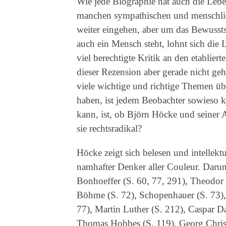
Wie jede Biographie hat auch die Lebe
manchen sympathischen und menschlich
weiter eingehen, aber um das Bewusstse
auch ein Mensch steht, lohnt sich die 
viel berechtigte Kritik an den etabliert
dieser Rezension aber gerade nicht geh
viele wichtige und richtige Themen übe
haben, ist jedem Beobachter sowieso kl
kann, ist, ob Björn Höcke und seiner A
sie rechtsradikal?
Höcke zeigt sich belesen und intellekt
namhafter Denker aller Couleur. Darunt
Bonhoeffer (S. 60, 77, 291), Theodor 
Böhme (S. 72), Schopenhauer (S. 73),
77), Martin Luther (S. 212), Caspar Da
Thomas Hobbes (S. 119), Georg Christ