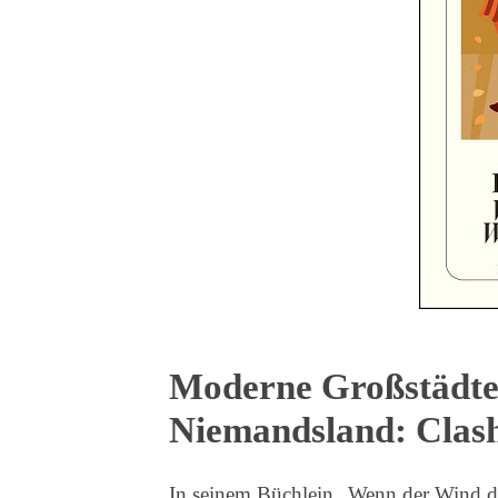
Moderne Großstädter
Niemandsland: Clash
In seinem Büchlein „Wenn der Wind dre