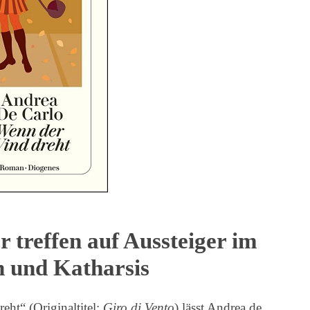
 treffen auf Aussteiger im
 und Katharsis
ht“ (Originaltitel:
Giro di Vento
) lässt Andrea de