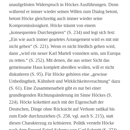
unaufgelösten Widerspruch in Höckes Ausführungen. Denn
während er immer wieder seinen Willen zum Dialog betont,
betont Höcke gleichzeitig auch immer wieder seine
Kompromisslosigkeit. Höcke träumt von einem
„konsequenten Durchregieren“ (S. 234) und legt sich fest:
„Ein wie auch immer geartetes Arrangement wird es mit mir
nicht geben“ (S. 221). Wenn es nicht friedlich gehen wird,
dann „wird ein neuer Karl Martell vonnöten sein, um Europa
zu retten.“ (S. 252). Mit denen, die aus seiner Sicht das
gemeinsame Haus komplett abreißen wollen, will er nicht
diskutieren (S. 95). Für Höcke gehören eine „gewisse
Unbedingtheit, Kühnheit und Wirklichkeitsverachtung“ dazu
(S. 61). Eine Zusammenarbeit gibt es nur bei einer
grundlegenden Richtungsänderung im Sinne Höckes (S.
224). Höcke kokettiert auch mit der Eigenschaft der
Deutschen, Dinge ohne Rücksicht auf Verluste radikal bis
zum Ende durchzuziehen (S. 258, vgl. auch S. 215), statt
diesen Charakterzug zu kritisieren. Politik versteht Höcke
nach dem Freund-Feind-Schema von Carl Schmitt (S. 274).