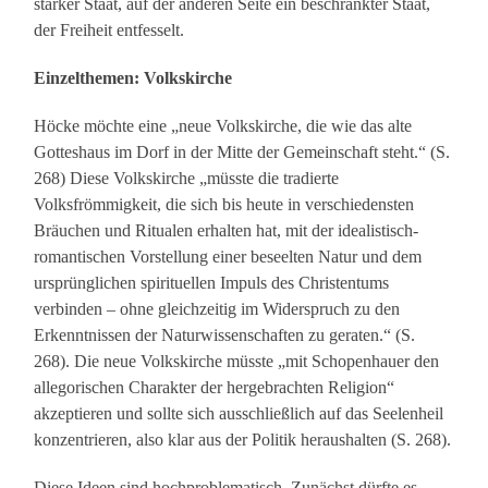
starker Staat, auf der anderen Seite ein beschränkter Staat,
der Freiheit entfesselt.
Einzelthemen: Volkskirche
Höcke möchte eine „neue Volkskirche, die wie das alte
Gotteshaus im Dorf in der Mitte der Gemeinschaft steht.“ (S.
268) Diese Volkskirche „müsste die tradierte
Volksfrömmigkeit, die sich bis heute in verschiedensten
Bräuchen und Ritualen erhalten hat, mit der idealistisch-
romantischen Vorstellung einer beseelten Natur und dem
ursprünglichen spirituellen Impuls des Christentums
verbinden – ohne gleichzeitig im Widerspruch zu den
Erkenntnissen der Naturwissenschaften zu geraten.“ (S.
268). Die neue Volkskirche müsste „mit Schopenhauer den
allegorischen Charakter der hergebrachten Religion“
akzeptieren und sollte sich ausschließlich auf das Seelenheil
konzentrieren, also klar aus der Politik heraushalten (S. 268).
Diese Ideen sind hochproblematisch. Zunächst dürfte es