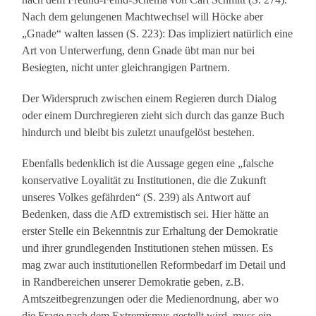
Nach dem gelungenen Machtwechsel will Höcke aber
„Gnade“ walten lassen (S. 223): Das impliziert natürlich eine
Art von Unterwerfung, denn Gnade übt man nur bei
Besiegten, nicht unter gleichrangigen Partnern.
Der Widerspruch zwischen einem Regieren durch Dialog
oder einem Durchregieren zieht sich durch das ganze Buch
hindurch und bleibt bis zuletzt unaufgelöst bestehen.
Ebenfalls bedenklich ist die Aussage gegen eine „falsche
konservative Loyalität zu Institutionen, die die Zukunft
unseres Volkes gefährden“ (S. 239) als Antwort auf
Bedenken, dass die AfD extremistisch sei. Hier hätte an
erster Stelle ein Bekenntnis zur Erhaltung der Demokratie
und ihrer grundlegenden Institutionen stehen müssen. Es
mag zwar auch institutionellen Reformbedarf im Detail und
in Randbereichen unserer Demokratie geben, z.B.
Amtszeitbegrenzungen oder die Medienordnung, aber wo
die Frage nach dem Extremismus gestellt wird, muss ein