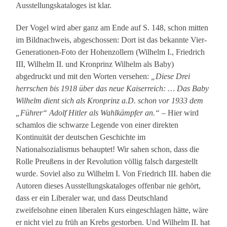
Ausstellungskataloges ist klar.
Der Vogel wird aber ganz am Ende auf S. 148, schon mitten
im Bildnachweis, abgeschossen: Dort ist das bekannte Vier-
Generationen-Foto der Hohenzollern (Wilhelm I., Friedrich
III, Wilhelm II. und Kronprinz Wilhelm als Baby)
abgedruckt und mit den Worten versehen:
„Diese Drei
herrschen bis 1918 über das neue Kaiserreich: … Das Baby
Wilhelm dient sich als Kronprinz a.D. schon vor 1933 dem
„Führer“ Adolf Hitler als Wahlkämpfer an.“
– Hier wird
schamlos die schwarze Legende von einer direkten
Kontinuität der deutschen Geschichte im
Nationalsozialismus behauptet! Wir sahen schon, dass die
Rolle Preußens in der Revolution völlig falsch dargestellt
wurde. Soviel also zu Wilhelm I. Von Friedrich III. haben die
Autoren dieses Ausstellungskataloges offenbar nie gehört,
dass er ein Liberaler war, und dass Deutschland
zweifelsohne einen liberalen Kurs eingeschlagen hätte, wäre
er nicht viel zu früh an Krebs gestorben. Und Wilhelm II. hat