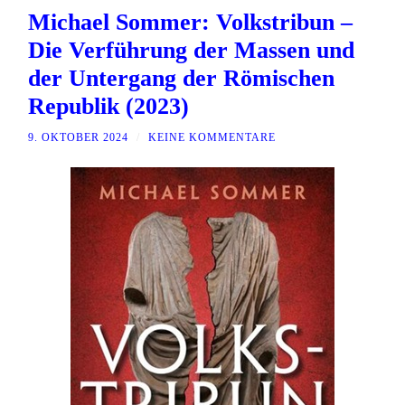
Michael Sommer: Volkstribun –
Die Verführung der Massen und
der Untergang der Römischen
Republik (2023)
9. OKTOBER 2024
/
KEINE KOMMENTARE