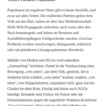
Populismus im negativen Sinne gibt es heute ebenfalls, und
zwar auf allen Seiten: Die etablierten Parteien gehen dem
Volk um den Bart, indem sie über ihre Medienherrschaft
Heile-Welt-Propaganda verbreiten, auch wenn alles den
Bach heruntergeht, und indem sie Rentnern und
Sozialhilfeempfängern Geldgeschenke machen. Gewisse
Probleme werden verschwiegen, kleingeredet, relativiert
oder mit primitivem Lösungsoptimismus überdeckt.
Mithilfe von Medien und NGOs wird außerdem
„Astroturfing“ betrieben: Damit ist die Vortäuschung einer
Bewegung „von unten“, aus dem Volk, gemeint, die in
Wahrheit nicht wirklich „von unten“ kommt, sondern „von
oben“, von Strippenziehern, organisiert wird, ganz wie bei
Clodius im alten Rom. Häufig sind daran auch NGOs
beteiligt. Beispiele sind Fridays for Future oder die
Demonstrationen gegen die angebliche Wannsee-Konferenz
2.0 von Correctiv: Hier wird jeweils über Medien ein