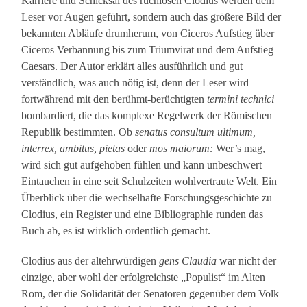
Karriere und Schicksal des ruchlosen Clodius werden dem
Leser vor Augen geführt, sondern auch das größere Bild der
bekannten Abläufe drumherum, von Ciceros Aufstieg über
Ciceros Verbannung bis zum Triumvirat und dem Aufstieg
Caesars. Der Autor erklärt alles ausführlich und gut
verständlich, was auch nötig ist, denn der Leser wird
fortwährend mit den berühmt-berüchtigten
termini technici
bombardiert, die das komplexe Regelwerk der Römischen
Republik bestimmten. Ob
senatus consultum ultimum,
interrex, ambitus, pietas
oder
mos maiorum:
Wer’s mag,
wird sich gut aufgehoben fühlen und kann unbeschwert
Eintauchen in eine seit Schulzeiten wohlvertraute Welt. Ein
Überblick über die wechselhafte Forschungsgeschichte zu
Clodius, ein Register und eine Bibliographie runden das
Buch ab, es ist wirklich ordentlich gemacht.
Clodius aus der altehrwürdigen
gens Claudia
war nicht der
einzige, aber wohl der erfolgreichste „Populist“ im Alten
Rom, der die Solidarität der Senatoren gegenüber dem Volk