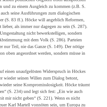
 und zu einem Ausgleich zu kommen (z.B. S.
m auch seine Ausführungen zum dialogischen
 (S. 83 ff.). Höcke will angeblich Reformen,
t lieber, als immer nur dagegen zu sein (S. 287).
 Umgestaltung nicht bewerkstelligen, sondern
r Abstimmung mit dem Volk (S. 286). Parteien
 nur Teil, nie das Ganze (S. 149). Der nötige
von oben angeordnet werden, sondern müsse in
auf einen unaufgelösten Widerspruch in Höckes
 wieder seinen Willen zum Dialog betont,
 wieder seine Kompromisslosigkeit. Höcke träumt
“ (S. 234) und legt sich fest: „Ein wie auch
it mir nicht geben“ (S. 221). Wenn es nicht
neuer Karl Martell vonnöten sein, um Europa zu