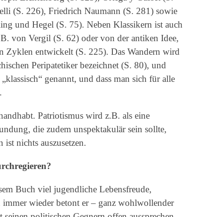
elli (S. 226), Friedrich Naumann (S. 281) sowie
lling und Hegel (S. 75). Neben Klassikern ist auch
.B. von Vergil (S. 62) oder von der antiken Idee,
 in Zyklen entwickelt (S. 225). Das Wandern wird
chischen Peripatetiker bezeichnet (S. 80), und
 „klassisch“ genannt, und dass man sich für alle
.
ndhabt. Patriotismus wird z.B. als eine
ndung, die zudem unspektakulär sein sollte,
 ist nichts auszusetzen.
urchregieren?
esem Buch viel jugendliche Lebensfreude,
 immer wieder betont er – ganz wohlwollender
t seinen politischen Gegnern offen aussprechen