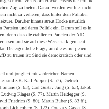
nsgeschichte von Björn Höcke jenseits der Politik
en Zug zu bieten. Darauf werden wir hier nicht
in nicht zu verlieren, dass hinter dem Politiker
Lektüre. Darüber hinaus streut Höcke natürlich
en Parteien und deren Politik ein. Darum soll es in
en, denn dass die etablierten Parteien der AfD
rlassen und sie auf diese Weise stark gemacht
ar. Die eigentliche Frage, um die es nur gehen
fD zu trauen ist: Sind sie demokratisch oder sind
uell und jongliert mit zahlreichen Namen
er sind z.B. Karl Popper (S. 57), Dietrich
Fontane (S. 63), Carl Gustav Jung (S. 63), Jakob
 Ludwig Klages (S. 77), Martin Heidegger (S.
vid Friedrich (S. 80), Martin Buber (S. 83 ff.),
oph Lichtenberg (S. 123), Ortega y Gasset (S.