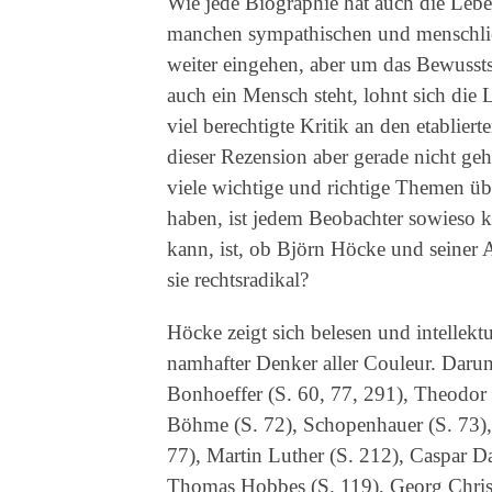
Wie jede Biographie hat auch die Lebe
manchen sympathischen und menschlich
weiter eingehen, aber um das Bewusstse
auch ein Mensch steht, lohnt sich die 
viel berechtigte Kritik an den etabliert
dieser Rezension aber gerade nicht geh
viele wichtige und richtige Themen übe
haben, ist jedem Beobachter sowieso kl
kann, ist, ob Björn Höcke und seiner A
sie rechtsradikal?
Höcke zeigt sich belesen und intellekt
namhafter Denker aller Couleur. Darunt
Bonhoeffer (S. 60, 77, 291), Theodor 
Böhme (S. 72), Schopenhauer (S. 73),
77), Martin Luther (S. 212), Caspar Da
Thomas Hobbes (S. 119), Georg Christ