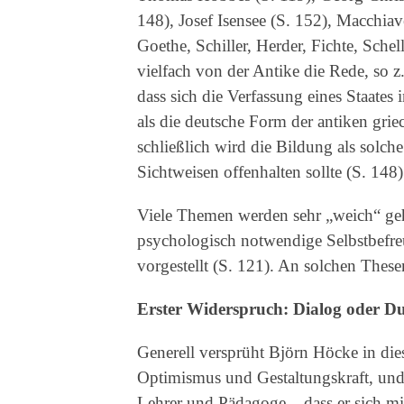
148), Josef Isensee (S. 152), Macchiav
Goethe, Schiller, Herder, Fichte, Sche
vielfach von der Antike die Rede, so z
dass sich die Verfassung eines Staates
als die deutsche Form der antiken grie
schließlich wird die Bildung als solche
Sichtweisen offenhalten sollte (S. 148)
Viele Themen werden sehr „weich“ geha
psychologisch notwendige Selbstbefreu
vorgestellt (S. 121). An solchen Thesen
Erster Widerspruch: Dialog oder D
Generell versprüht Björn Höcke in di
Optimismus und Gestaltungskraft, und
Lehrer und Pädagoge – dass er sich mi