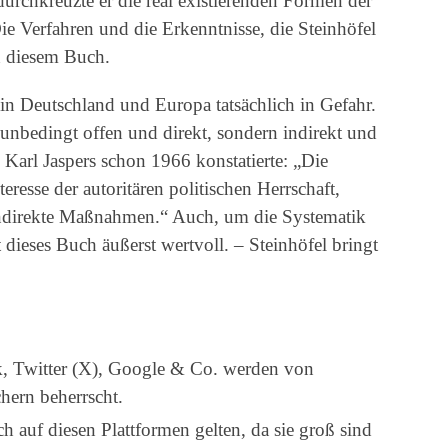
urchkreuzte er die real existierenden Formen der
e Verfahren und die Erkenntnisse, die Steinhöfel
n diesem Buch.
 in Deutschland und Europa tatsächlich in Gefahr.
 unbedingt offen und direkt, sondern indirekt und
 Karl Jaspers schon 1966 konstatierte: „Die
resse der autoritären politischen Herrschaft,
 indirekte Maßnahmen.“ Auch, um die Systematik
t dieses Buch äußerst wertvoll. – Steinhöfel bringt
k, Twitter (X), Google & Co. werden von
hern beherrscht.
h auf diesen Plattformen gelten, da sie groß sind