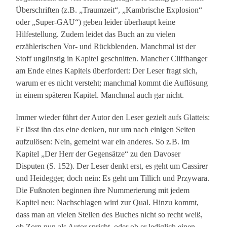
Überschriften (z.B. „Traumzeit“, „Kambrische Explosion“
oder „Super-GAU“) geben leider überhaupt keine
Hilfestellung. Zudem leidet das Buch an zu vielen
erzählerischen Vor- und Rückblenden. Manchmal ist der
Stoff ungünstig in Kapitel geschnitten. Mancher Cliffhanger
am Ende eines Kapitels überfordert: Der Leser fragt sich,
warum er es nicht versteht; manchmal kommt die Auflösung
in einem späteren Kapitel. Manchmal auch gar nicht.
Immer wieder führt der Autor den Leser gezielt aufs Glatteis:
Er lässt ihn das eine denken, nur um nach einigen Seiten
aufzulösen: Nein, gemeint war ein anderes. So z.B. im
Kapitel „Der Herr der Gegensätze“ zu den Davoser
Disputen (S. 152). Der Leser denkt erst, es geht um Cassirer
und Heidegger, doch nein: Es geht um Tillich und Przywara.
Die Fußnoten beginnen ihre Nummerierung mit jedem
Kapitel neu: Nachschlagen wird zur Qual. Hinzu kommt,
dass man an vielen Stellen des Buches nicht so recht weiß,
ob Zorn nun als Autor spricht, oder ob er lediglich einen