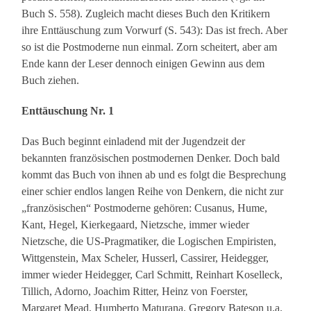
Buch S. 558). Zugleich macht dieses Buch den Kritikern
ihre Enttäuschung zum Vorwurf (S. 543): Das ist frech. Aber
so ist die Postmoderne nun einmal. Zorn scheitert, aber am
Ende kann der Leser dennoch einigen Gewinn aus dem
Buch ziehen.
Enttäuschung Nr. 1
Das Buch beginnt einladend mit der Jugendzeit der
bekannten französischen postmodernen Denker. Doch bald
kommt das Buch von ihnen ab und es folgt die Besprechung
einer schier endlos langen Reihe von Denkern, die nicht zur
„französischen“ Postmoderne gehören: Cusanus, Hume,
Kant, Hegel, Kierkegaard, Nietzsche, immer wieder
Nietzsche, die US-Pragmatiker, die Logischen Empiristen,
Wittgenstein, Max Scheler, Husserl, Cassirer, Heidegger,
immer wieder Heidegger, Carl Schmitt, Reinhart Koselleck,
Tillich, Adorno, Joachim Ritter, Heinz von Foerster,
Margaret Mead, Humberto Maturana, Gregory Bateson u.a.