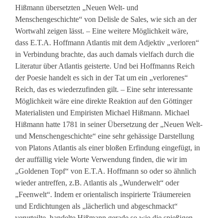
Hißmann übersetzten „Neuen Welt- und
Menschengeschichte“ von Delisle de Sales, wie sich an der
Wortwahl zeigen lässt. – Eine weitere Möglichkeit wäre,
dass E.T.A. Hoffmann Atlantis mit dem Adjektiv „verloren“
in Verbindung brachte, das auch damals vielfach durch die
Literatur über Atlantis geisterte. Und bei Hoffmanns Reich
der Poesie handelt es sich in der Tat um ein „verlorenes“
Reich, das es wiederzufinden gilt. – Eine sehr interessante
Möglichkeit wäre eine direkte Reaktion auf den Göttinger
Materialisten und Empiristen Michael Hißmann. Michael
Hißmann hatte 1781 in seiner Übersetzung der „Neuen Welt-
und Menschengeschichte“ eine sehr gehässige Darstellung
von Platons Atlantis als einer bloßen Erfindung eingefügt, in
der auffällig viele Worte Verwendung finden, die wir im
„Goldenen Topf“ von E.T.A. Hoffmann so oder so ähnlich
wieder antreffen, z.B. Atlantis als „Wunderwelt“ oder
„Feenwelt“. Indem er orientalisch inspirierte Träumereien
und Erdichtungen als „lächerlich und abgeschmackt“
verurteilte, handelte Hißmann gerade so wie die spießigen