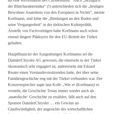
als eine Reformation des Christentums.“ Auch „bezüglich
der Blutcharakteristika“ (!) unterschieden sich die „heutigen
Bewohner Anatoliens von den Europäern in Nichts“, meinte
Korfmann, und lobte die „Bindungen an den Boden und
seine Vergangenheit“ in der türkischen Kulturpolitik.
Anstelle von Fachvorträgen habe Korfmann auch schon
einmal längere Plädoyers für den EU-Beitritt der Türkei
gehalten.
Hauptfinancier der Ausgrabungen Korfmanns sei die
DaimlerChrysler AG gewesen, die einerseits in der Türkei
ökonomisch sehr engagiert ist, andererseits mit Edzard
Reuter einen Vorstandsvorsitzenden hatte, der über seine
Familiengeschichte eng mit der Türkei verbunden war. Der
Konzernsprecher sagte laut Kolb: „Wie er (Korfmann) es
versteht, die Geschichte Troias immer wieder auch als
‚anatolische‘ Geschichte zu erzählen, fällt auch auf den
Sponsor DaimlerChrysler … ein Gewinn an
Glaubwürdigkeit, der angesichts des wirtschaftlichen