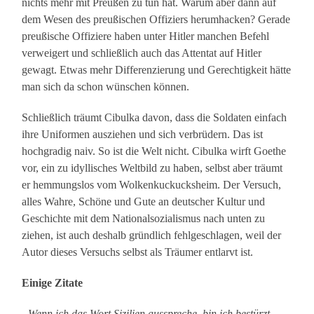
nichts mehr mit Preußen zu tun hat. Warum aber dann auf
dem Wesen des preußischen Offiziers herumhacken? Gerade
preußische Offiziere haben unter Hitler manchen Befehl
verweigert und schließlich auch das Attentat auf Hitler
gewagt. Etwas mehr Differenzierung und Gerechtigkeit hätte
man sich da schon wünschen können.
Schließlich träumt Cibulka davon, dass die Soldaten einfach
ihre Uniformen ausziehen und sich verbrüdern. Das ist
hochgradig naiv. So ist die Welt nicht. Cibulka wirft Goethe
vor, ein zu idyllisches Weltbild zu haben, selbst aber träumt
er hemmungslos vom Wolkenkuckucksheim. Der Versuch,
alles Wahre, Schöne und Gute an deutscher Kultur und
Geschichte mit dem Nationalsozialismus nach unten zu
ziehen, ist auch deshalb gründlich fehlgeschlagen, weil der
Autor dieses Versuchs selbst als Träumer entlarvt ist.
Einige Zitate
„Wenn ich das Wort Sizilien ausspreche, bin ich bestürzt