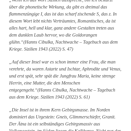
über die phonetische Wirkung, da gibt es dreimal das
flammenzüngige I, das ist das scharf zischende S, das z. In
diesem Wort lebt nichts Verträumtes, Romantisches, da ist
alles hart, hell und klar, ganz andere Gestalten treten aus
dem dunklen Laub hervor, wo die Goldorangen
glühn.“(Hanns Cibulka, Nachtwache – Tagebuch aus dem
Kriege. Sizilien 1943 (2022) S. 47)
„Auf dieser Insel war es schon immer eine Frau, die man
verehrte, da waren Astarte und Ischtar, Aphrodite und Venus,
und erst spät, sehr spät die Jungfrau Maria, keine strenge
Herrin, eine Mutter, die den Menschen
entgegengeht.“(Hanns Cibulka, Nachtwache – Tagebuch
aus dem Kriege. Sizilien 1943 (2022) S. 61)
„Die Insel ist in ihrem Kern Gebirgsmasse. Im Norden
dominiert das Urgestein: Gneis, Glimmerschiefer, Granit.
Der Ätna ist ein selbständiges Gebirgsmassiv aus
Vulkangestein, im Süden liegen die Kalkberge. Nicht nur der