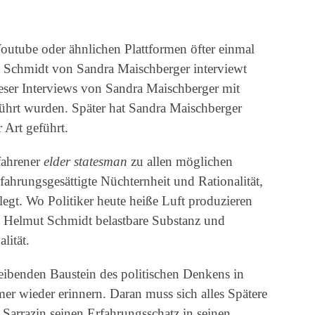
f Youtube oder ähnlichen Plattformen öfter einmal
t Schmidt von Sandra Maischberger interviewt
ieser Interviews von Sandra Maischberger mit
ührt wurden. Später hat Sandra Maischberger
 Art geführt.
fahrener
elder statesman
zu allen möglichen
fahrungsgesättigte Nüchternheit und Rationalität,
egt. Wo Politiker heute heiße Luft produzieren
i Helmut Schmidt belastbare Substanz und
lität.
leibenden Baustein des politischen Denkens in
r wieder erinnern. Daran muss sich alles Spätere
 Sarrazin seinen Erfahrungsschatz in seinen