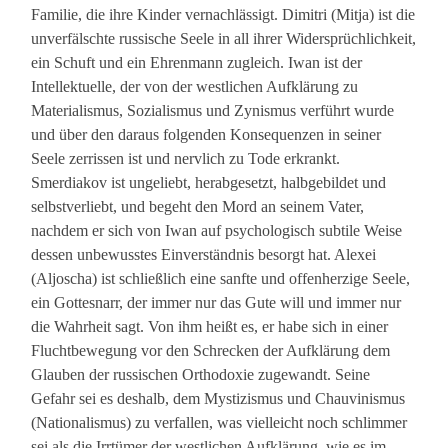
Familie, die ihre Kinder vernachlässigt. Dimitri (Mitja) ist die
unverfälschte russische Seele in all ihrer Widersprüchlichkeit,
ein Schuft und ein Ehrenmann zugleich. Iwan ist der
Intellektuelle, der von der westlichen Aufklärung zu
Materialismus, Sozialismus und Zynismus verführt wurde
und über den daraus folgenden Konsequenzen in seiner
Seele zerrissen ist und nervlich zu Tode erkrankt.
Smerdiakov ist ungeliebt, herabgesetzt, halbgebildet und
selbstverliebt, und begeht den Mord an seinem Vater,
nachdem er sich von Iwan auf psychologisch subtile Weise
dessen unbewusstes Einverständnis besorgt hat. Alexei
(Aljoscha) ist schließlich eine sanfte und offenherzige Seele,
ein Gottesnarr, der immer nur das Gute will und immer nur
die Wahrheit sagt. Von ihm heißt es, er habe sich in einer
Fluchtbewegung vor den Schrecken der Aufklärung dem
Glauben der russischen Orthodoxie zugewandt. Seine
Gefahr sei es deshalb, dem Mystizismus und Chauvinismus
(Nationalismus) zu verfallen, was vielleicht noch schlimmer
sei als die Irrtümer der westlichen Aufklärung, wie es im