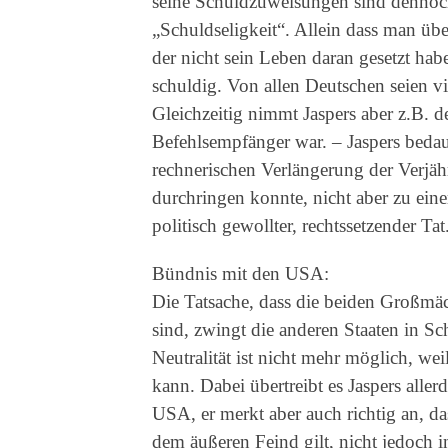
seine Schuldzuweisungen sind dennoch 
„Schuldseligkeit“. Allein dass man über
der nicht sein Leben daran gesetzt hab
schuldig. Von allen Deutschen seien vi
Gleichzeitig nimmt Jaspers aber z.B. d
Befehlsempfänger war. – Jaspers bedaue
rechnerischen Verlängerung der Verjä
durchringen konnte, nicht aber zu ein
politisch gewollter, rechtssetzender Tat
Bündnis mit den USA:
Die Tatsache, dass die beiden Großmä
sind, zwingt die anderen Staaten in S
Neutralität ist nicht mehr möglich, wei
kann. Dabei übertreibt es Jaspers alle
USA, er merkt aber auch richtig an, d
dem äußeren Feind gilt, nicht jedoch in