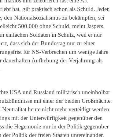
maßlos und zelebrieren fast eine Art
lebt hat, gilt praktisch schon als Schuld. Jeder,
e, den Nationalsozialismus zu bekämpfen, sei
elleicht 500.000 ohne Schuld, meint Jaspers.
en einfachen Soldaten in Schutz, weil er nur
rt, dass sich der Bundestag nur zu einer
hrungsfrist für NS-Verbrechen um wenige Jahre
er dauerhaften Aufhebung der Verjährung als
.
chte USA und Russland militärisch uneinholbar
chutzbündnisse mit einer der beiden Großmächte.
l Neutralität heute nicht mehr verteidigt werden
rdings mit der Unterwürfigkeit gegenüber den
ass die Hegemonie nur in der Politik gegenüber
 der Politik der freien Staaten untereinander.