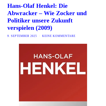
Hans-Olaf Henkel: Die
Abwracker – Wie Zocker und
Politiker unsere Zukunft
verspielen (2009)
9. SEPTEMBER 2025
/
KEINE KOMMENTARE