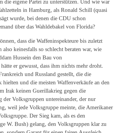
m die eigene Partei zu unterstützen. Und wie war
hlzetteln in Hamburg, als Ronald Schill (quasi
gesägt wurde, bei denen die CDU schon
emand über das Wahldebakel von Florida?
nnen, dass die Waffeninspekteure bis zuletzt
lso keinesfalls so schlecht beraten war, wie
Saddam Hussein den Bau von
hätte er gewusst, dass ihm nichts mehr droht.
Frankreich und Russland gestellt, die die
k hielten und die meisten Waffenverkäufe an den
im Irak keinen Guerillakrieg gegen die
g der Volksgruppen untereinander, der nur
ng, weil jede Volksgruppe meinte, die Amerikaner
Volksgruppe. Der Sieg kam, als es den
ge W. Bush) gelang, den Volksgruppen klar zu
n, sondern Garant für einen fairen Ausgleich