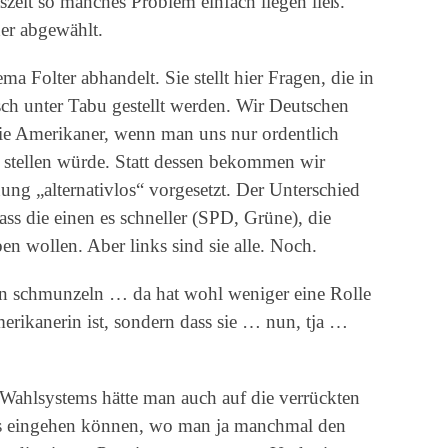
tszeit so manches Problem einfach liegen ließ.
der abgewählt.
a Folter abhandelt. Sie stellt hier Fragen, die in
sch unter Tabu gestellt werden. Wir Deutschen
s die Amerikaner, wenn man uns nur ordentlich
 stellen würde. Statt dessen bekommen wir
g „alternativlos“ vorgesetzt. Der Unterschied
ass die einen es schneller (SPD, Grüne), die
 wollen. Aber links sind sie alle. Noch.
 schmunzeln … da hat wohl weniger eine Rolle
merikanerin ist, sondern dass sie … nun, tja …
Wahlsystems hätte man auch auf die verrückten
s eingehen können, wo man ja manchmal den