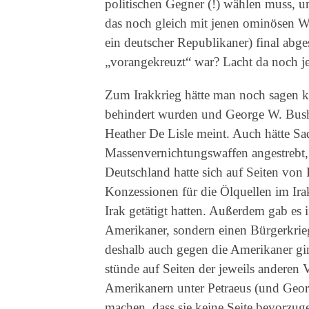
politischen Gegner (!) wählen muss, u
das noch gleich mit jenen ominösen Wa
ein deutscher Republikaner) final ab
„vorangekreuzt“ war? Lacht da noch j
Zum Irakkrieg hätte man noch sagen kö
behindert wurden und George W. Bush a
Heather De Lisle meint. Auch hätte 
Massenvernichtungswaffen angestrebt, 
Deutschland hatte sich auf Seiten von 
Konzessionen für die Ölquellen im Ira
Irak getätigt hatten. Außerdem gab es 
Amerikaner, sondern einen Bürgerkrie
deshalb auch gegen die Amerikaner gi
stünde auf Seiten der jeweils anderen 
Amerikanern unter Petraeus (und Geor
machen, dass sie keine Seite bevorzuge