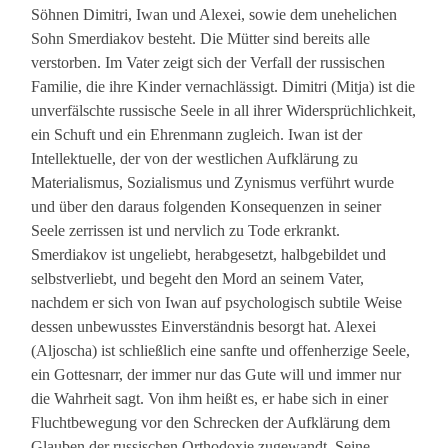
Söhnen Dimitri, Iwan und Alexei, sowie dem unehelichen
Sohn Smerdiakov besteht. Die Mütter sind bereits alle
verstorben. Im Vater zeigt sich der Verfall der russischen
Familie, die ihre Kinder vernachlässigt. Dimitri (Mitja) ist die
unverfälschte russische Seele in all ihrer Widersprüchlichkeit,
ein Schuft und ein Ehrenmann zugleich. Iwan ist der
Intellektuelle, der von der westlichen Aufklärung zu
Materialismus, Sozialismus und Zynismus verführt wurde
und über den daraus folgenden Konsequenzen in seiner
Seele zerrissen ist und nervlich zu Tode erkrankt.
Smerdiakov ist ungeliebt, herabgesetzt, halbgebildet und
selbstverliebt, und begeht den Mord an seinem Vater,
nachdem er sich von Iwan auf psychologisch subtile Weise
dessen unbewusstes Einverständnis besorgt hat. Alexei
(Aljoscha) ist schließlich eine sanfte und offenherzige Seele,
ein Gottesnarr, der immer nur das Gute will und immer nur
die Wahrheit sagt. Von ihm heißt es, er habe sich in einer
Fluchtbewegung vor den Schrecken der Aufklärung dem
Glauben der russischen Orthodoxie zugewandt. Seine