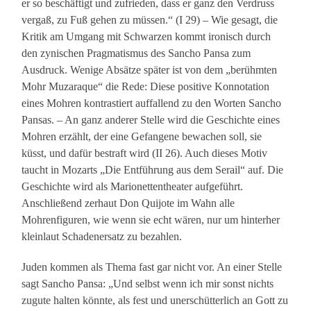
er so beschäftigt und zufrieden, dass er ganz den Verdruss
vergaß, zu Fuß gehen zu müssen.“ (I 29) – Wie gesagt, die
Kritik am Umgang mit Schwarzen kommt ironisch durch
den zynischen Pragmatismus des Sancho Pansa zum
Ausdruck. Wenige Absätze später ist von dem „berühmten
Mohr Muzaraque“ die Rede: Diese positive Konnotation
eines Mohren kontrastiert auffallend zu den Worten Sancho
Pansas. – An ganz anderer Stelle wird die Geschichte eines
Mohren erzählt, der eine Gefangene bewachen soll, sie
küsst, und dafür bestraft wird (II 26). Auch dieses Motiv
taucht in Mozarts „Die Entführung aus dem Serail“ auf. Die
Geschichte wird als Marionettentheater aufgeführt.
Anschließend zerhaut Don Quijote im Wahn alle
Mohrenfiguren, wie wenn sie echt wären, nur um hinterher
kleinlaut Schadenersatz zu bezahlen.
Juden kommen als Thema fast gar nicht vor. An einer Stelle
sagt Sancho Pansa: „Und selbst wenn ich mir sonst nichts
zugute halten könnte, als fest und unerschütterlich an Gott zu