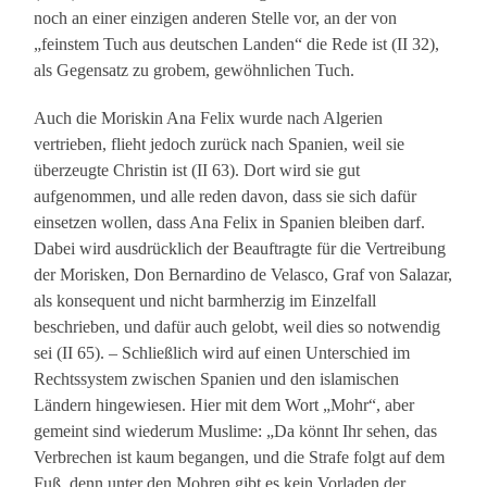
noch an einer einzigen anderen Stelle vor, an der von
„feinstem Tuch aus deutschen Landen“ die Rede ist (II 32),
als Gegensatz zu grobem, gewöhnlichen Tuch.
Auch die Moriskin Ana Felix wurde nach Algerien
vertrieben, flieht jedoch zurück nach Spanien, weil sie
überzeugte Christin ist (II 63). Dort wird sie gut
aufgenommen, und alle reden davon, dass sie sich dafür
einsetzen wollen, dass Ana Felix in Spanien bleiben darf.
Dabei wird ausdrücklich der Beauftragte für die Vertreibung
der Morisken, Don Bernardino de Velasco, Graf von Salazar,
als konsequent und nicht barmherzig im Einzelfall
beschrieben, und dafür auch gelobt, weil dies so notwendig
sei (II 65). – Schließlich wird auf einen Unterschied im
Rechtssystem zwischen Spanien und den islamischen
Ländern hingewiesen. Hier mit dem Wort „Mohr“, aber
gemeint sind wiederum Muslime: „Da könnt Ihr sehen, das
Verbrechen ist kaum begangen, und die Strafe folgt auf dem
Fuß, denn unter den Mohren gibt es kein Vorladen der