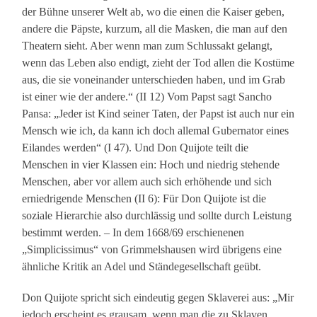
der Bühne unserer Welt ab, wo die einen die Kaiser geben,
andere die Päpste, kurzum, all die Masken, die man auf den
Theatern sieht. Aber wenn man zum Schlussakt gelangt,
wenn das Leben also endigt, zieht der Tod allen die Kostüme
aus, die sie voneinander unterschieden haben, und im Grab
ist einer wie der andere.“ (II 12) Vom Papst sagt Sancho
Pansa: „Jeder ist Kind seiner Taten, der Papst ist auch nur ein
Mensch wie ich, da kann ich doch allemal Gubernator eines
Eilandes werden“ (I 47). Und Don Quijote teilt die
Menschen in vier Klassen ein: Hoch und niedrig stehende
Menschen, aber vor allem auch sich erhöhende und sich
erniedrigende Menschen (II 6): Für Don Quijote ist die
soziale Hierarchie also durchlässig und sollte durch Leistung
bestimmt werden. – In dem 1668/69 erschienenen
„Simplicissimus“ von Grimmelshausen wird übrigens eine
ähnliche Kritik an Adel und Ständegesellschaft geübt.
Don Quijote spricht sich eindeutig gegen Sklaverei aus: „Mir
jedoch erscheint es grausam, wenn man die zu Sklaven