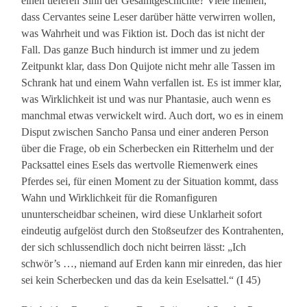
einen tieferen Sinn der Gesamtgeschichte? Viele meinen,
dass Cervantes seine Leser darüber hätte verwirren wollen,
was Wahrheit und was Fiktion ist. Doch das ist nicht der
Fall. Das ganze Buch hindurch ist immer und zu jedem
Zeitpunkt klar, dass Don Quijote nicht mehr alle Tassen im
Schrank hat und einem Wahn verfallen ist. Es ist immer klar,
was Wirklichkeit ist und was nur Phantasie, auch wenn es
manchmal etwas verwickelt wird. Auch dort, wo es in einem
Disput zwischen Sancho Pansa und einer anderen Person
über die Frage, ob ein Scherbecken ein Ritterhelm und der
Packsattel eines Esels das wertvolle Riemenwerk eines
Pferdes sei, für einen Moment zu der Situation kommt, dass
Wahn und Wirklichkeit für die Romanfiguren
ununterscheidbar scheinen, wird diese Unklarheit sofort
eindeutig aufgelöst durch den Stoßseufzer des Kontrahenten,
der sich schlussendlich doch nicht beirren lässt: „Ich
schwör’s …, niemand auf Erden kann mir einreden, das hier
sei kein Scherbecken und das da kein Eselsattel.“ (I 45)