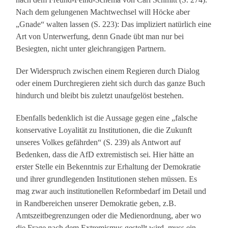
Nach dem gelungenen Machtwechsel will Höcke aber
„Gnade“ walten lassen (S. 223): Das impliziert natürlich eine
Art von Unterwerfung, denn Gnade übt man nur bei
Besiegten, nicht unter gleichrangigen Partnern.
Der Widerspruch zwischen einem Regieren durch Dialog
oder einem Durchregieren zieht sich durch das ganze Buch
hindurch und bleibt bis zuletzt unaufgelöst bestehen.
Ebenfalls bedenklich ist die Aussage gegen eine „falsche
konservative Loyalität zu Institutionen, die die Zukunft
unseres Volkes gefährden“ (S. 239) als Antwort auf
Bedenken, dass die AfD extremistisch sei. Hier hätte an
erster Stelle ein Bekenntnis zur Erhaltung der Demokratie
und ihrer grundlegenden Institutionen stehen müssen. Es
mag zwar auch institutionellen Reformbedarf im Detail und
in Randbereichen unserer Demokratie geben, z.B.
Amtszeitbegrenzungen oder die Medienordnung, aber wo
die Frage nach dem Extremismus gestellt wird, muss ein