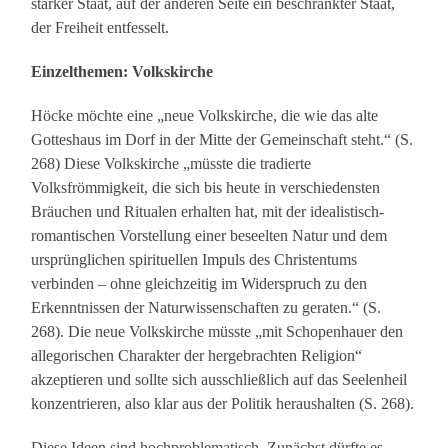
starker Staat, auf der anderen Seite ein beschränkter Staat,
der Freiheit entfesselt.
Einzelthemen: Volkskirche
Höcke möchte eine „neue Volkskirche, die wie das alte
Gotteshaus im Dorf in der Mitte der Gemeinschaft steht.“ (S.
268) Diese Volkskirche „müsste die tradierte
Volksfrömmigkeit, die sich bis heute in verschiedensten
Bräuchen und Ritualen erhalten hat, mit der idealistisch-
romantischen Vorstellung einer beseelten Natur und dem
ursprünglichen spirituellen Impuls des Christentums
verbinden – ohne gleichzeitig im Widerspruch zu den
Erkenntnissen der Naturwissenschaften zu geraten.“ (S.
268). Die neue Volkskirche müsste „mit Schopenhauer den
allegorischen Charakter der hergebrachten Religion“
akzeptieren und sollte sich ausschließlich auf das Seelenheil
konzentrieren, also klar aus der Politik heraushalten (S. 268).
Diese Ideen sind hochproblematisch. Zunächst dürfte es