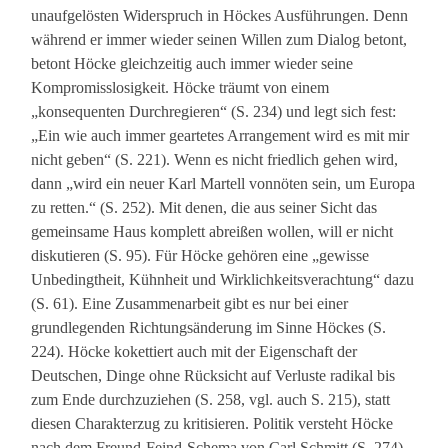
unaufgelösten Widerspruch in Höckes Ausführungen. Denn
während er immer wieder seinen Willen zum Dialog betont,
betont Höcke gleichzeitig auch immer wieder seine
Kompromisslosigkeit. Höcke träumt von einem
„konsequenten Durchregieren“ (S. 234) und legt sich fest:
„Ein wie auch immer geartetes Arrangement wird es mit mir
nicht geben“ (S. 221). Wenn es nicht friedlich gehen wird,
dann „wird ein neuer Karl Martell vonnöten sein, um Europa
zu retten.“ (S. 252). Mit denen, die aus seiner Sicht das
gemeinsame Haus komplett abreißen wollen, will er nicht
diskutieren (S. 95). Für Höcke gehören eine „gewisse
Unbedingtheit, Kühnheit und Wirklichkeitsverachtung“ dazu
(S. 61). Eine Zusammenarbeit gibt es nur bei einer
grundlegenden Richtungsänderung im Sinne Höckes (S.
224). Höcke kokettiert auch mit der Eigenschaft der
Deutschen, Dinge ohne Rücksicht auf Verluste radikal bis
zum Ende durchzuziehen (S. 258, vgl. auch S. 215), statt
diesen Charakterzug zu kritisieren. Politik versteht Höcke
nach dem Freund-Feind-Schema von Carl Schmitt (S. 274).