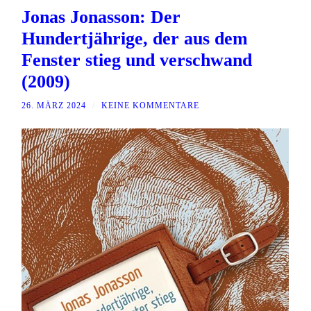
Jonas Jonasson: Der
Hundertjährige, der aus dem
Fenster stieg und verschwand
(2009)
26. MÄRZ 2024
/
KEINE KOMMENTARE