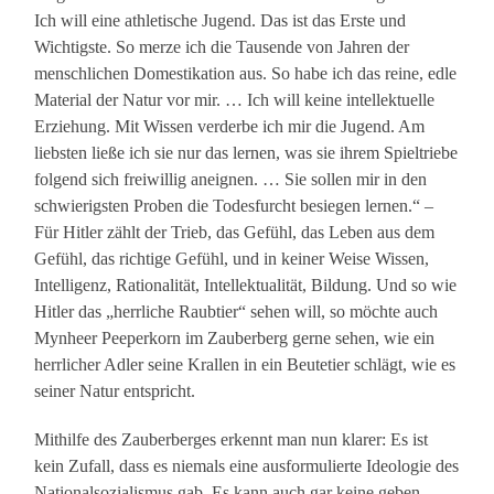
Ich will eine athletische Jugend. Das ist das Erste und
Wichtigste. So merze ich die Tausende von Jahren der
menschlichen Domestikation aus. So habe ich das reine, edle
Material der Natur vor mir. … Ich will keine intellektuelle
Erziehung. Mit Wissen verderbe ich mir die Jugend. Am
liebsten ließe ich sie nur das lernen, was sie ihrem Spieltriebe
folgend sich freiwillig aneignen. … Sie sollen mir in den
schwierigsten Proben die Todesfurcht besiegen lernen.“ –
Für Hitler zählt der Trieb, das Gefühl, das Leben aus dem
Gefühl, das richtige Gefühl, und in keiner Weise Wissen,
Intelligenz, Rationalität, Intellektualität, Bildung. Und so wie
Hitler das „herrliche Raubtier“ sehen will, so möchte auch
Mynheer Peeperkorn im Zauberberg gerne sehen, wie ein
herrlicher Adler seine Krallen in ein Beutetier schlägt, wie es
seiner Natur entspricht.
Mithilfe des Zauberberges erkennt man nun klarer: Es ist
kein Zufall, dass es niemals eine ausformulierte Ideologie des
Nationalsozialismus gab. Es kann auch gar keine geben.