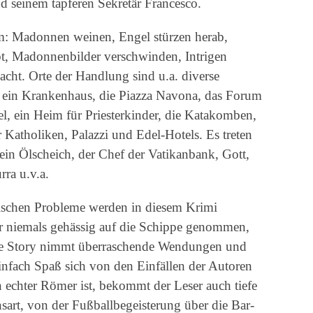
d seinem tapferen Sekretär Francesco.
: Madonnen weinen, Engel stürzen herab,
t, Madonnenbilder verschwinden, Intrigen
ht. Orte der Handlung sind u.a. diverse
, ein Krankenhaus, die Piazza Navona, das Forum
, ein Heim für Priesterkinder, die Katakomben,
 Katholiken, Palazzi und Edel-Hotels. Es treten
 ein Ölscheich, der Chef der Vatikanbank, Gott,
rra u.v.a.
fischen Probleme werden in diesem Krimi
er niemals gehässig auf die Schippe genommen,
ie Story nimmt überraschende Wendungen und
einfach Spaß sich von den Einfällen der Autoren
n echter Römer ist, bekommt der Leser auch tiefe
sart, von der Fußballbegeisterung über die Bar-