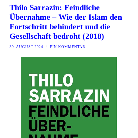
Thilo Sarrazin: Feindliche
Übernahme – Wie der Islam den
Fortschritt behindert und die
Gesellschaft bedroht (2018)
30. AUGUST 2024
/
EIN KOMMENTAR