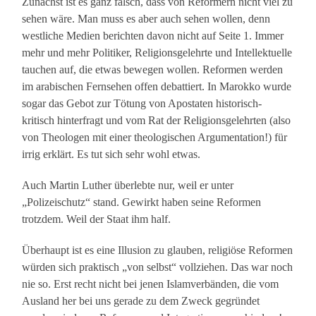
Zunächst ist es ganz falsch, dass von Reformern nicht viel zu
sehen wäre. Man muss es aber auch sehen wollen, denn
westliche Medien berichten davon nicht auf Seite 1. Immer
mehr und mehr Politiker, Religionsgelehrte und Intellektuelle
tauchen auf, die etwas bewegen wollen. Reformen werden
im arabischen Fernsehen offen debattiert. In Marokko wurde
sogar das Gebot zur Tötung von Apostaten historisch-
kritisch hinterfragt und vom Rat der Religionsgelehrten (also
von Theologen mit einer theologischen Argumentation!) für
irrig erklärt. Es tut sich sehr wohl etwas.
Auch Martin Luther überlebte nur, weil er unter
„Polizeischutz“ stand. Gewirkt haben seine Reformen
trotzdem. Weil der Staat ihm half.
Überhaupt ist es eine Illusion zu glauben, religiöse Reformen
würden sich praktisch „von selbst“ vollziehen. Das war noch
nie so. Erst recht nicht bei jenen Islamverbänden, die vom
Ausland her bei uns gerade zu dem Zweck gegründet