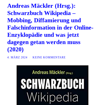
Andreas Mäckler (Hrsg.):
Schwarzbuch Wikipedia –
Mobbing, Diffamierung und
Falschinformation in der Online-
Enzyklopädie und was jetzt
dagegen getan werden muss
(2020)
4. MÄRZ 2024
/
KEINE KOMMENTARE