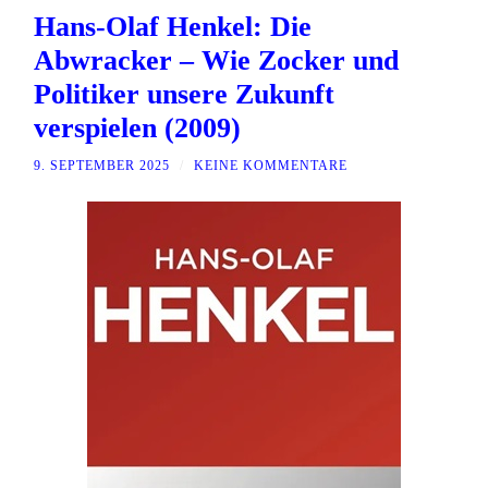
Hans-Olaf Henkel: Die
Abwracker – Wie Zocker und
Politiker unsere Zukunft
verspielen (2009)
9. SEPTEMBER 2025
/
KEINE KOMMENTARE