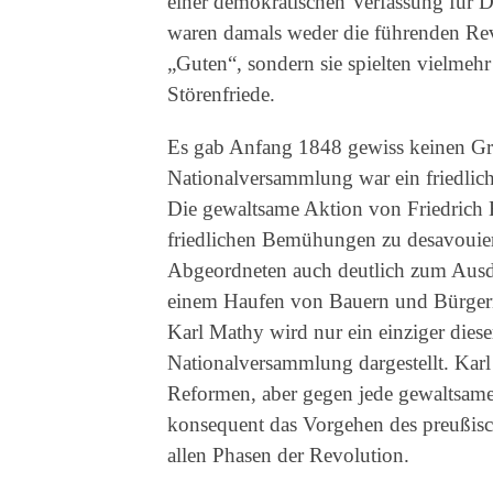
einer demokratischen Verfassung für D
waren damals weder die führenden Revo
„Guten“, sondern sie spielten vielmehr
Störenfriede.
Es gab Anfang 1848 gewiss keinen Gru
Nationalversammlung war ein friedlic
Die gewaltsame Aktion von Friedrich H
friedlichen Bemühungen zu desavouier
Abgeordneten auch deutlich zum Ausdr
einem Haufen von Bauern und Bürgern
Karl Mathy wird nur ein einziger diese
Nationalversammlung dargestellt. Kar
Reformen, aber gegen jede gewaltsame
konsequent das Vorgehen des preußisch
allen Phasen der Revolution.