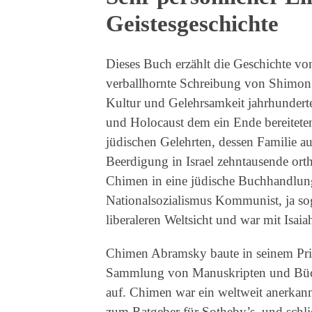
Geistesgeschichte
Dieses Buch erzählt die Geschichte v
verballhornte Schreibung von Shimon.
Kultur und Gelehrsamkeit jahrhundert
und Holocaust dem ein Ende bereiteten
jüdischen Gelehrten, dessen Familie 
Beerdigung in Israel zehntausende ort
Chimen in eine jüdische Buchhandlun
Nationalsozialismus Kommunist, ja soga
liberaleren Weltsicht und war mit Isaia
Chimen Abramsky baute in seinem Pri
Sammlung von Manuskripten und Büc
auf. Chimen war ein weltweit anerkann
zum Ratgeber für Sotheby’s, und schlie