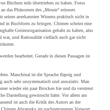
n Büchern teils übertrieben zu haben. Fotos
 an das Phänomen des „Messie“ erinnert.
z seines anerkannten Wissens praktisch nicht in
und in Buchform zu bringen. Chimen scheint eine
nghafte Geistesorganisation gehabt zu haben, also
l war, und Rationalität vielfach auch gar nicht
 träumte.
rden bearbeitet. Gerade in diesen Passagen ist
rieben. Manchmal ist die Sprache flapsig und
g auch sehr unsystematisch und assoziativ. Man
mer wieder ein paar Brocken hie und da verstreut
che Darstellung gewünscht hätte. Vor allem am
ssend ist auch die Kritik des Autors an der
 Chimen Abramsky im nachgetragenen Vorwort.