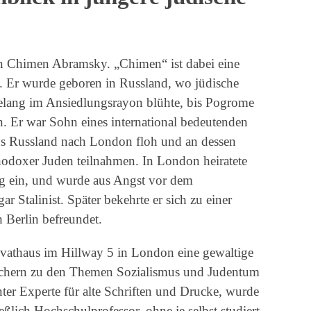
on Chimen Abramsky. „Chimen“ ist dabei eine
 Er wurde geboren in Russland, wo jüdische
elang im Ansiedlungsrayon blühte, bis Pogrome
. Er war Sohn eines international bedeutenden
aus Russland nach London floh und an dessen
hodoxer Juden teilnahmen. In London heiratete
g ein, und wurde aus Angst vor dem
r Stalinist. Später bekehrte er sich zu einer
h Berlin befreundet.
vathaus im Hillway 5 in London eine gewaltige
hern zu den Themen Sozialismus und Judentum
ter Experte für alte Schriften und Drucke, wurde
ßlich Hochschulprofessor, ohne je selbst studiert