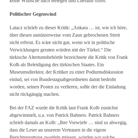
keine Wünsche nach Belegen und Literatur offen.
Politischer Gegenwind
Latacz schrieb zu dieser Kritik: „Ankara … ist, wie ich höre,
über diesen unnützerweise vom Zaun gebrochenen Streit
nicht erfreut. Es wäre nicht gut, wenn wir in politische
Verwicklungen geraten würden mit der Türkei.“ Die
türkische Altertumsbehörde bezeichnete die Kritik von Frank
Kolb als Beleidigung des türkischen Staates. Ein
Museumsdirektor, der Kritiker zu einer Podiumsdiskussion
einlud, sei von Bundestagsabgeordneten damit bedroht
worden, seinen Posten zu verlieren, sollte der die Einladung
nicht rückgängig machen.
Bei der FAZ wurde die Kritik laut Frank Kolb zunächst
abgewimmelt, u.a. von Patrick Bahners. Patrick Bahners
schrieb damals an Kolb: „Ihre Vorwürfe … sind so abwegig,
dass die Leser an unserem Vertrauen in die eigene
Berichterstattung zweifeln müssen, würden wir solche