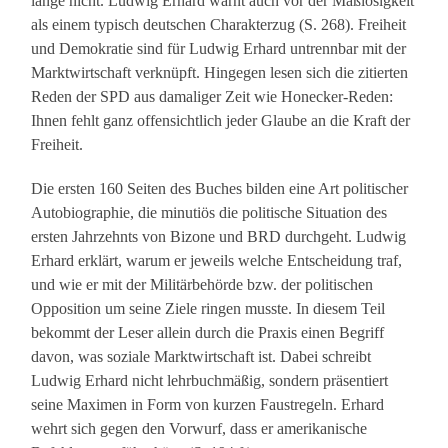
lange nicht. Ludwig Erhard warnt auch vor der Maßlosigkeit
als einem typisch deutschen Charakterzug (S. 268). Freiheit
und Demokratie sind für Ludwig Erhard untrennbar mit der
Marktwirtschaft verknüpft. Hingegen lesen sich die zitierten
Reden der SPD aus damaliger Zeit wie Honecker-Reden:
Ihnen fehlt ganz offensichtlich jeder Glaube an die Kraft der
Freiheit.
Die ersten 160 Seiten des Buches bilden eine Art politischer
Autobiographie, die minutiös die politische Situation des
ersten Jahrzehnts von Bizone und BRD durchgeht. Ludwig
Erhard erklärt, warum er jeweils welche Entscheidung traf,
und wie er mit der Militärbehörde bzw. der politischen
Opposition um seine Ziele ringen musste. In diesem Teil
bekommt der Leser allein durch die Praxis einen Begriff
davon, was soziale Marktwirtschaft ist. Dabei schreibt
Ludwig Erhard nicht lehrbuchmäßig, sondern präsentiert
seine Maximen in Form von kurzen Faustregeln. Erhard
wehrt sich gegen den Vorwurf, dass er amerikanische