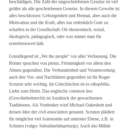
beschädigen. Die Zahl der ungeschriebenen Gesetze ist viel
größer als alle geschriebenen Gesetze. In diesem Gewebe ist
alles beschlossen: Geborgenheit und Heimat, aber auch die
Motivation und die Kraft, alles nur erdenklich Gute zu
schaffen in der Gesellschaft: Ob ökonomisch, sozial,
ökologisch, pädagogisch, oder was immer man für
erstrebenswert hält.
Grundlegend ist „We the people“ vor aller Verfassung. Die
Römer sprachen von
pietas
, Frömmigkeit vor allem den
Ahnen gegenüber. Die Verbundenheit und Verantwortung
auch den Vor- und Nachfahren gegenüber ist für Roger
Scruton sehr wichtig. Im Griechischen ist es
oikophilia
,
Liebe zum Heim. Das englische
common law
(Gewohnheitsrecht) ist Ausdruck der gewachsenen
Traditionen. Als Vordenker wird Michael Oakeshott und
dessen Idee der
civil association
genannt. Scruton plädiert
für möglichst viel Autonomie auf unterster Ebene, z.B. in
Schulen (vulgo: Subsidiaritätsprinzip). Auch das Militär