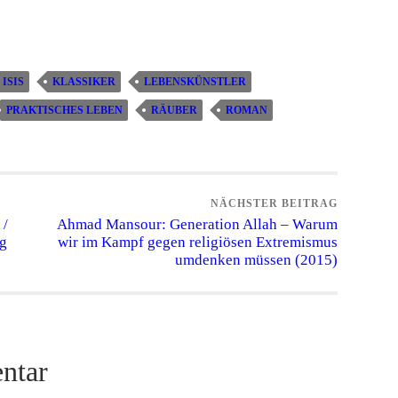
ISIS
KLASSIKER
LEBENSKÜNSTLER
PRAKTISCHES LEBEN
RÄUBER
ROMAN
NÄCHSTER BEITRAG
 /
Ahmad Mansour: Generation Allah – Warum
g
wir im Kampf gegen religiösen Extremismus
umdenken müssen (2015)
ntar