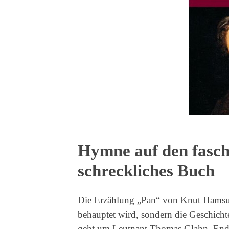
Hymne auf den faschi
schreckliches Buch
Die Erzählung „Pan“ von Knut Hamsun 
behauptet wird, sondern die Geschich
geht um Leutnant Thomas Glahn, Ende