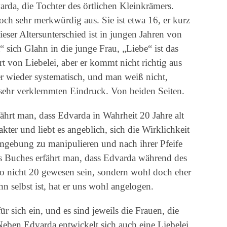
arda, die Tochter des örtlichen Kleinkrämers.
och sehr merkwürdig aus. Sie ist etwa 16, er kurz
ieser Altersunterschied ist in jungen Jahren von
 sich Glahn in die junge Frau, „Liebe“ ist das
rt von Liebelei, aber er kommt nicht richtig aus
er wieder systematisch, und man weiß nicht,
sehr verklemmten Eindruck. Von beiden Seiten.
ährt man, dass Edvarda in Wahrheit 20 Jahre alt
akter und liebt es angeblich, sich die Wirklichkeit
Umgebung zu manipulieren und nach ihrer Pfeife
s Buches erfährt man, dass Edvarda während des
 nicht 20 gewesen sein, sondern wohl doch eher
n selbst ist, hat er uns wohl angelogen.
 sich ein, und es sind jeweils die Frauen, die
Neben Edvarda entwickelt sich auch eine Liebelei