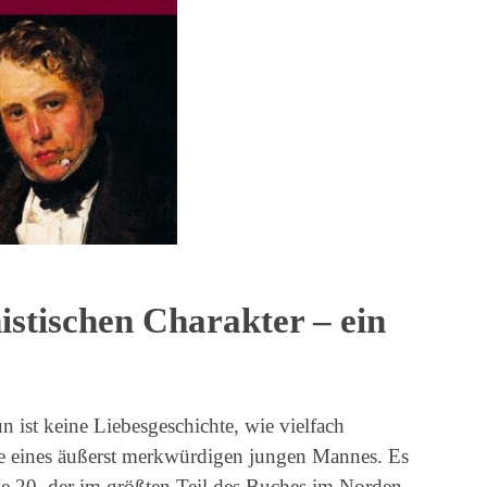
stischen Charakter – ein
ist keine Liebesgeschichte, wie vielfach
te eines äußerst merkwürdigen jungen Mannes. Es
 20, der im größten Teil des Buches im Norden