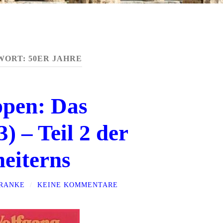
WORT:
50ER JAHRE
pen: Das
) – Teil 2 der
heiterns
FRANKE
/
KEINE KOMMENTARE