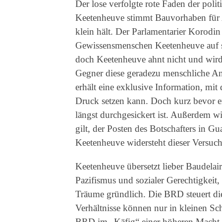
Der lose verfolgte rote Faden der poli
Keetenheuve stimmt Bauvorhaben für 
klein hält. Der Parlamentarier Korodi
Gewissensmenschen Keetenheuve auf sei
doch Keetenheuve ahnt nicht und wird 
Gegner diese geradezu menschliche An
erhält eine exklusive Information, mit 
Druck setzen kann. Doch kurz bevor er 
längst durchgesickert ist. Außerdem 
gilt, der Posten des Botschafters in 
Keetenheuve widersteht dieser Versuc
Keetenheuve übersetzt lieber Baudelair
Pazifismus und sozialer Gerechtigkeit, 
Träume gründlich. Die BRD steuert di
Verhältnisse können nur in kleinen Sch
BRD im „Käfig“ einer höheren Macht 