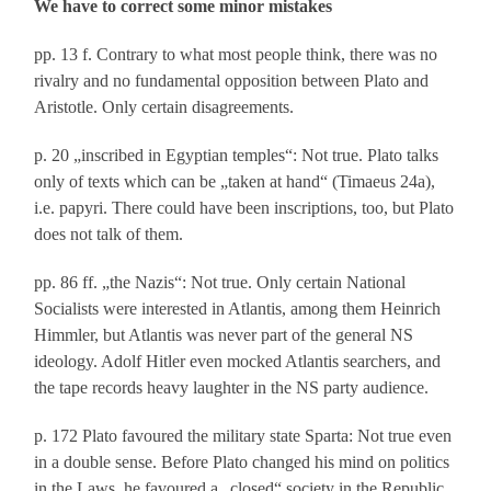
We have to correct some minor mistakes
pp. 13 f. Contrary to what most people think, there was no
rivalry and no fundamental opposition between Plato and
Aristotle. Only certain disagreements.
p. 20 „inscribed in Egyptian temples“: Not true. Plato talks
only of texts which can be „taken at hand“ (Timaeus 24a),
i.e. papyri. There could have been inscriptions, too, but Plato
does not talk of them.
pp. 86 ff. „the Nazis“: Not true. Only certain National
Socialists were interested in Atlantis, among them Heinrich
Himmler, but Atlantis was never part of the general NS
ideology. Adolf Hitler even mocked Atlantis searchers, and
the tape records heavy laughter in the NS party audience.
p. 172 Plato favoured the military state Sparta: Not true even
in a double sense. Before Plato changed his mind on politics
in the Laws, he favoured a „closed“ society in the Republic.