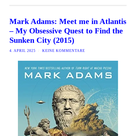
Mark Adams: Meet me in Atlantis
– My Obsessive Quest to Find the
Sunken City (2015)
4. APRIL 2025
/
KEINE KOMMENTARE