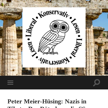
Liberal
Konservativ
Lesen
Suchfe
Mobile-
ein-/au
Menü
ein-/ausblenden
Peter Meier-Hüsing: Nazis in