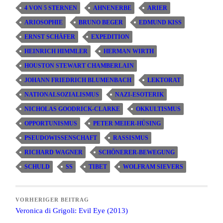
4 VON 5 STERNEN
AHNENERBE
ARIER
ARIOSOPHIE
BRUNO BEGER
EDMUND KISS
ERNST SCHÄFER
EXPEDITION
HEINRICH HIMMLER
HERMAN WIRTH
HOUSTON STEWART CHAMBERLAIN
JOHANN FRIEDRICH BLUMENBACH
LEKTORAT
NATIONALSOZIALISMUS
NAZI-ESOTERIK
NICHOLAS GOODRICK-CLARKE
OKKULTISMUS
OPPORTUNISMUS
PETER MEIER-HÜSING
PSEUDOWISSENSCHAFT
RASSISMUS
RICHARD WAGNER
SCHÖNERER-BEWEGUNG
SCHULD
SS
TIBET
WOLFRAM SIEVERS
VORHERIGER BEITRAG
Veronica di Grigoli: Evil Eye (2013)