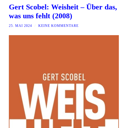
Gert Scobel: Weisheit – Über das,
was uns fehlt (2008)
25. MAI 2024
/
KEINE KOMMENTARE