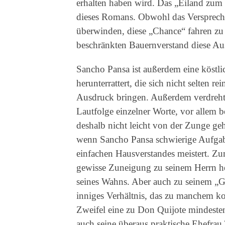
erhalten haben wird. Das „Eiland zum g
dieses Romans. Obwohl das Verspreche
überwinden, diese „Chance“ fahren zu l
beschränkten Bauernverstand diese Aus
Sancho Pansa ist außerdem eine köstlic
herunterrattert, die sich nicht selten
Ausdruck bringen. Außerdem verdreht 
Lautfolge einzelner Worte, vor allem b
deshalb nicht leicht von der Zunge geh
wenn Sancho Pansa schwierige Aufgabe
einfachen Hausverstandes meistert. Zu
gewisse Zuneigung zu seinem Herrn hera
seines Wahns. Aber auch zu seinem „G
inniges Verhältnis, das zu manchem ko
Zweifel eine zu Don Quijote mindeste
auch seine überaus praktische Ehefrau