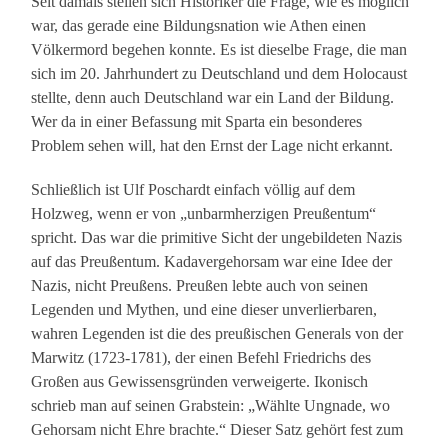
Seit damals stellen sich Historiker die Frage, wie es möglich
war, das gerade eine Bildungsnation wie Athen einen
Völkermord begehen konnte. Es ist dieselbe Frage, die man
sich im 20. Jahrhundert zu Deutschland und dem Holocaust
stellte, denn auch Deutschland war ein Land der Bildung.
Wer da in einer Befassung mit Sparta ein besonderes
Problem sehen will, hat den Ernst der Lage nicht erkannt.
Schließlich ist Ulf Poschardt einfach völlig auf dem
Holzweg, wenn er von „unbarmherzigen Preußentum“
spricht. Das war die primitive Sicht der ungebildeten Nazis
auf das Preußentum. Kadavergehorsam war eine Idee der
Nazis, nicht Preußens. Preußen lebte auch von seinen
Legenden und Mythen, und eine dieser unverlierbaren,
wahren Legenden ist die des preußischen Generals von der
Marwitz (1723-1781), der einen Befehl Friedrichs des
Großen aus Gewissensgründen verweigerte. Ikonisch
schrieb man auf seinen Grabstein: „Wählte Ungnade, wo
Gehorsam nicht Ehre brachte.“ Dieser Satz gehört fest zum