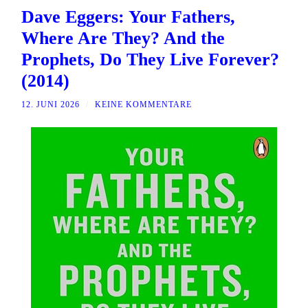
Dave Eggers: Your Fathers,
Where Are They? And the
Prophets, Do They Live Forever?
(2014)
12. JUNI 2026
/
KEINE KOMMENTARE