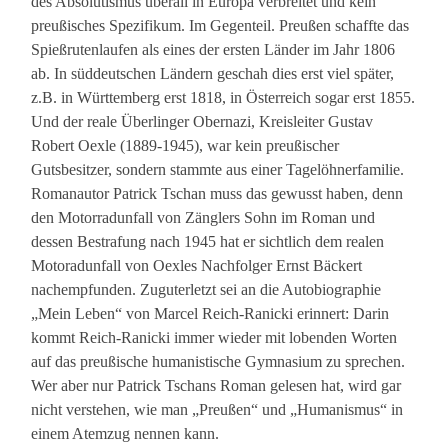
des Absolutismus überall in Europa verbreitet und kein
preußisches Spezifikum. Im Gegenteil. Preußen schaffte das
Spießrutenlaufen als eines der ersten Länder im Jahr 1806
ab. In süddeutschen Ländern geschah dies erst viel später,
z.B. in Württemberg erst 1818, in Österreich sogar erst 1855.
Und der reale Überlinger Obernazi, Kreisleiter Gustav
Robert Oexle (1889-1945), war kein preußischer
Gutsbesitzer, sondern stammte aus einer Tagelöhnerfamilie.
Romanautor Patrick Tschan muss das gewusst haben, denn
den Motorradunfall von Zänglers Sohn im Roman und
dessen Bestrafung nach 1945 hat er sichtlich dem realen
Motoradunfall von Oexles Nachfolger Ernst Bäckert
nachempfunden. Zuguterletzt sei an die Autobiographie
„Mein Leben“ von Marcel Reich-Ranicki erinnert: Darin
kommt Reich-Ranicki immer wieder mit lobenden Worten
auf das preußische humanistische Gymnasium zu sprechen.
Wer aber nur Patrick Tschans Roman gelesen hat, wird gar
nicht verstehen, wie man „Preußen“ und „Humanismus“ in
einem Atemzug nennen kann.