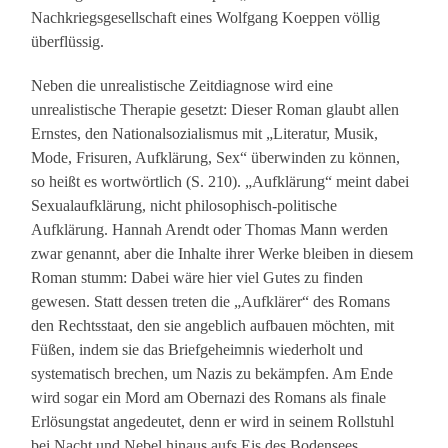
Nachkriegsgesellschaft eines Wolfgang Koeppen völlig
überflüssig.
Neben die unrealistische Zeitdiagnose wird eine
unrealistische Therapie gesetzt: Dieser Roman glaubt allen
Ernstes, den Nationalsozialismus mit „Literatur, Musik,
Mode, Frisuren, Aufklärung, Sex“ überwinden zu können,
so heißt es wortwörtlich (S. 210). „Aufklärung“ meint dabei
Sexualaufklärung, nicht philosophisch-politische
Aufklärung. Hannah Arendt oder Thomas Mann werden
zwar genannt, aber die Inhalte ihrer Werke bleiben in diesem
Roman stumm: Dabei wäre hier viel Gutes zu finden
gewesen. Statt dessen treten die „Aufklärer“ des Romans
den Rechtsstaat, den sie angeblich aufbauen möchten, mit
Füßen, indem sie das Briefgeheimnis wiederholt und
systematisch brechen, um Nazis zu bekämpfen. Am Ende
wird sogar ein Mord am Obernazi des Romans als finale
Erlösungstat angedeutet, denn er wird in seinem Rollstuhl
bei Nacht und Nebel hinaus aufs Eis des Bodensees