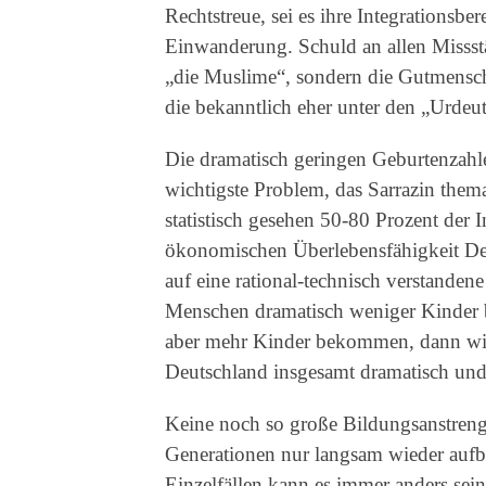
Rechtstreue, sei es ihre Integrationsbe
Einwanderung. Schuld an allen Missstä
„die Muslime“, sondern die Gutmensch
die bekanntlich eher unter den „Urdeu
Die dramatisch geringen Geburtenzahle
wichtigste Problem, das Sarrazin themat
statistisch gesehen 50-80 Prozent der I
ökonomischen Überlebensfähigkeit Deut
auf eine rational-technisch verstandene
Menschen dramatisch weniger Kinder 
aber mehr Kinder bekommen, dann wird 
Deutschland insgesamt dramatisch und
Keine noch so große Bildungsanstreng
Generationen nur langsam wieder aufba
Einzelfällen kann es immer anders sein)